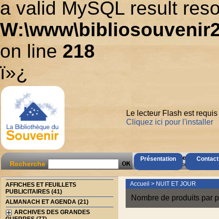
a valid MySQL result reso
W:\www\bibliosouvenir2
on line
218
ï»¿
Le lecteur Flash est requis
Cliquez ici pour l'installer
AccÃ¨s Client
Présentation
Contact
Recherche
Mot de passe oubliÃ© ?
Accueil
>
NUIT ET JOUR
AFFICHES ET FEUILLETS
PUBLICITAIRES (41)
Nombre de produits par p
ALMANACH ET AGENDA (21)
ARCHIVES DES GRANDES