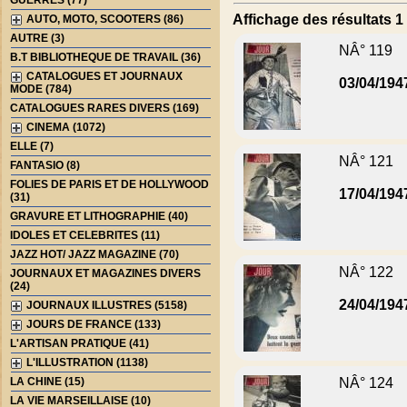
GUERRES (77)
Affichage des résultats 1 
AUTO, MOTO, SCOOTERS (86)
AUTRE (3)
NÂ° 119
B.T BIBLIOTHEQUE DE TRAVAIL (36)
CATALOGUES ET JOURNAUX
03/04/194
MODE (784)
CATALOGUES RARES DIVERS (169)
CINEMA (1072)
ELLE (7)
NÂ° 121
FANTASIO (8)
FOLIES DE PARIS ET DE HOLLYWOOD
17/04/194
(31)
GRAVURE ET LITHOGRAPHIE (40)
IDOLES ET CELEBRITES (11)
JAZZ HOT/ JAZZ MAGAZINE (70)
NÂ° 122
JOURNAUX ET MAGAZINES DIVERS
(24)
24/04/194
JOURNAUX ILLUSTRES (5158)
JOURS DE FRANCE (133)
L'ARTISAN PRATIQUE (41)
L'ILLUSTRATION (1138)
LA CHINE (15)
NÂ° 124
LA VIE MARSEILLAISE (10)