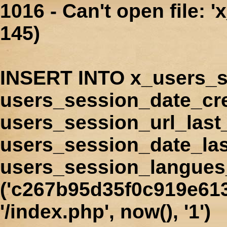
1016 - Can't open file: 
145)
INSERT INTO x_users_s
users_session_date_cr
users_session_url_last
users_session_date_las
users_session_langues
('c267b95d35f0c919e613
'/index.php', now(), '1')