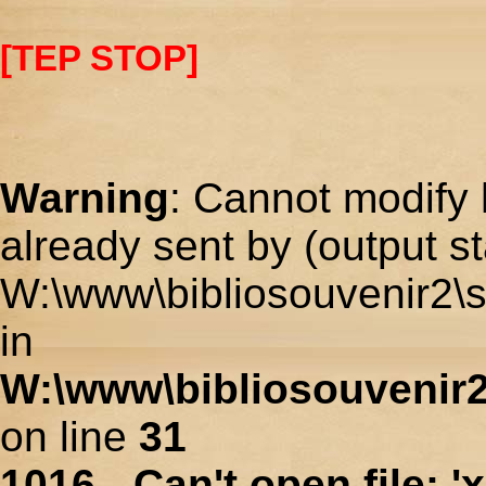
[TEP STOP]
Warning
: Cannot modify 
already sent by (output st
W:\www\bibliosouvenir2\s
in
W:\www\bibliosouvenir2
on line
31
1016 - Can't open file: 