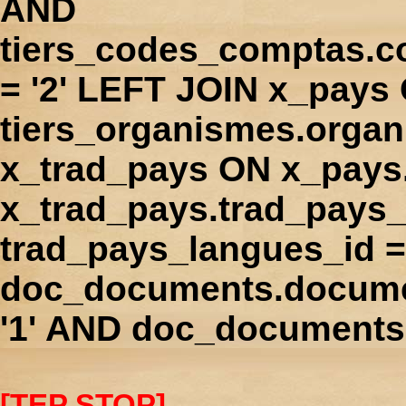
AND
tiers_codes_comptas.
= '2' LEFT JOIN x_pays
tiers_organismes.orga
x_trad_pays ON x_pays
x_trad_pays.trad_pays
trad_pays_langues_id 
doc_documents.docume
'1' AND doc_documents.
[TEP STOP]