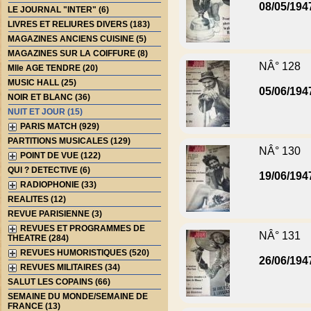
08/05/194
LE JOURNAL "INTER" (6)
LIVRES ET RELIURES DIVERS (183)
MAGAZINES ANCIENS CUISINE (5)
MAGAZINES SUR LA COIFFURE (8)
NÂ° 128
Mlle AGE TENDRE (20)
MUSIC HALL (25)
05/06/194
NOIR ET BLANC (36)
NUIT ET JOUR (15)
PARIS MATCH (929)
PARTITIONS MUSICALES (129)
NÂ° 130
POINT DE VUE (122)
QUI ? DETECTIVE (6)
19/06/194
RADIOPHONIE (33)
REALITES (12)
REVUE PARISIENNE (3)
REVUES ET PROGRAMMES DE
NÂ° 131
THEATRE (284)
REVUES HUMORISTIQUES (520)
26/06/194
REVUES MILITAIRES (34)
SALUT LES COPAINS (66)
SEMAINE DU MONDE/SEMAINE DE
FRANCE (13)