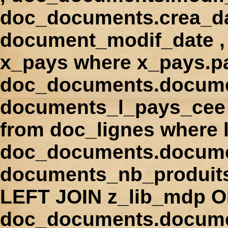
doc_documents.crea_d
document_modif_date , 
x_pays where x_pays.p
doc_documents.docume
documents_l_pays_cee ,
from doc_lignes where
doc_documents.docume
documents_nb_produi
LEFT JOIN z_lib_mdp 
doc_documents.docum