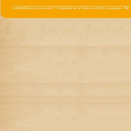
La Bibliothèque du Souvenir® - 1 Esplanade de la Viredonne 34130 Lansargues -
Tél 