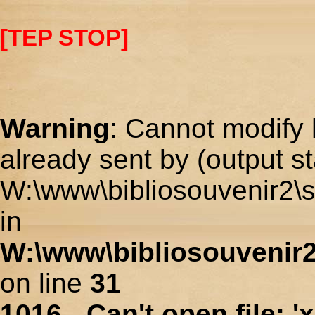
[TEP STOP]
Warning
: Cannot modify 
already sent by (output st
W:\www\bibliosouvenir2\s
in
W:\www\bibliosouvenir2
on line
31
1016 - Can't open file: 