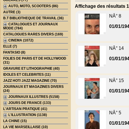
GUERRES (77)
Affichage des résultats 1
AUTO, MOTO, SCOOTERS (86)
AUTRE (3)
NÂ° 8
B.T BIBLIOTHEQUE DE TRAVAIL (36)
CATALOGUES ET JOURNAUX
01/01/19
MODE (784)
CATALOGUES RARES DIVERS (169)
CINEMA (1072)
ELLE (7)
NÂ° 14
FANTASIO (8)
01/01/19
FOLIES DE PARIS ET DE HOLLYWOOD
(31)
GRAVURE ET LITHOGRAPHIE (40)
IDOLES ET CELEBRITES (11)
NÂ° 15
JAZZ HOT/ JAZZ MAGAZINE (70)
JOURNAUX ET MAGAZINES DIVERS
01/01/19
(24)
JOURNAUX ILLUSTRES (5158)
JOURS DE FRANCE (133)
L'ARTISAN PRATIQUE (41)
NÂ° 5
L'ILLUSTRATION (1138)
LA CHINE (15)
01/01/19
LA VIE MARSEILLAISE (10)