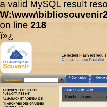
a valid MySQL result reso
W:\www\bibliosouvenir2
on line
218
ï»¿
Le lecteur Flash est requis
Cliquez ici pour l'installer
AccÃ¨s Client
Présentation
Contact
Recherche
Mot de passe oubliÃ© ?
Accueil
>
1949 - 1959
AFFICHES ET FEUILLETS
PUBLICITAIRES (41)
Nombre de produits par 
ALMANACH ET AGENDA (21)
ARCHIVES DES GRANDES