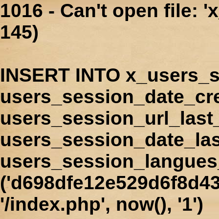
1016 - Can't open file: 
145)
INSERT INTO x_users_s
users_session_date_cr
users_session_url_last
users_session_date_las
users_session_langues
('d698dfe12e529d6f8d43
'/index.php', now(), '1')