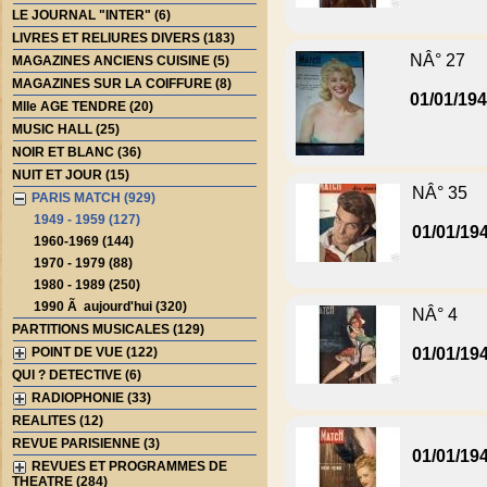
LE JOURNAL "INTER" (6)
LIVRES ET RELIURES DIVERS (183)
NÂ° 27
MAGAZINES ANCIENS CUISINE (5)
MAGAZINES SUR LA COIFFURE (8)
01/01/19
Mlle AGE TENDRE (20)
MUSIC HALL (25)
NOIR ET BLANC (36)
NUIT ET JOUR (15)
NÂ° 35
PARIS MATCH (929)
1949 - 1959 (127)
01/01/19
1960-1969 (144)
1970 - 1979 (88)
1980 - 1989 (250)
1990 Ã aujourd'hui (320)
NÂ° 4
PARTITIONS MUSICALES (129)
POINT DE VUE (122)
01/01/19
QUI ? DETECTIVE (6)
RADIOPHONIE (33)
REALITES (12)
REVUE PARISIENNE (3)
01/01/19
REVUES ET PROGRAMMES DE
THEATRE (284)