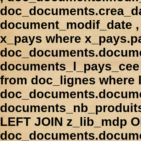
doc_documents.crea_d
document_modif_date , 
x_pays where x_pays.p
doc_documents.docume
documents_l_pays_cee ,
from doc_lignes where
doc_documents.docume
documents_nb_produi
LEFT JOIN z_lib_mdp 
doc_documents.docum