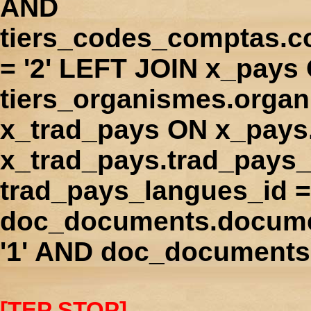
AND
tiers_codes_comptas.
= '2' LEFT JOIN x_pays
tiers_organismes.orga
x_trad_pays ON x_pays
x_trad_pays.trad_pays
trad_pays_langues_id 
doc_documents.docume
'1' AND doc_documents.
[TEP STOP]