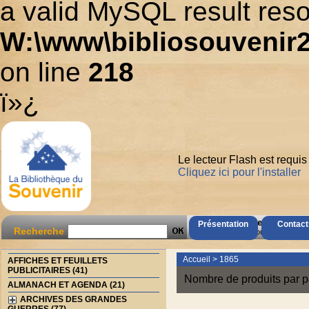
a valid MySQL result reso
W:\www\bibliosouvenir2
on line
218
ï»¿
Le lecteur Flash est requis
Cliquez ici pour l'installer
AccÃ¨s Client
Présentation
Contact
Recherche
Mot de passe oubliÃ© ?
Accueil
>
1865
AFFICHES ET FEUILLETS
PUBLICITAIRES (41)
Nombre de produits par p
ALMANACH ET AGENDA (21)
ARCHIVES DES GRANDES