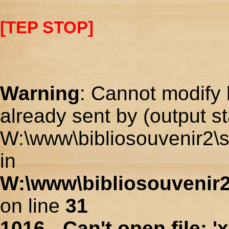
[TEP STOP]
Warning
: Cannot modify 
already sent by (output st
W:\www\bibliosouvenir2\s
in
W:\www\bibliosouvenir2
on line
31
1016 - Can't open file: 