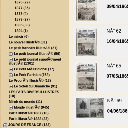
1876 (29)
09/04/186
1877 (35)
1878 (4)
1879 (27)
1885 (30)
NÂ° 62
1894 (1)
Le miroir (6)
16/04/186
Le nouvel illustrÃ© (31)
Le petit francais illustrÃ© (21)
Le petit journal illustrÃ© (56)
Le petit journal supplÃ©ment
illustrÃ© (1301)
NÂ° 65
Le Petit MÃ©ridional (37)
Le Petit Parisien (758)
07/05/186
Le ProgrÃ¨s IllustrÃ© (13)
Le Soleil du Dimanche (91)
LES FAITS DIVERS ILLUSTRES
(10)
NÂ° 69
Miroir du monde (11)
Monde illustrÃ© (945)
04/06/186
Paris illustrÃ© 1887 (10)
Paris illustrÃ© 1888 (23)
JOURS DE FRANCE (133)