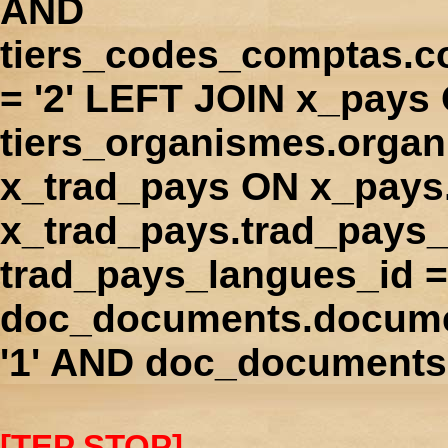
AND
tiers_codes_comptas.
= '2' LEFT JOIN x_pays
tiers_organismes.orga
x_trad_pays ON x_pays
x_trad_pays.trad_pays
trad_pays_langues_id 
doc_documents.docume
'1' AND doc_documents.
[TEP STOP]