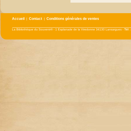
Accueil
Contact
Conditions générales de ventes
|
|
La Bibliothèque du Souvenir® - 1 Esplanade de la Viredonne 34130 Lansargues -
Tél 