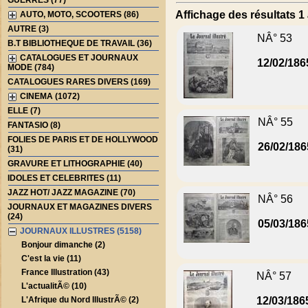
GUERRES (77)
Affichage des résultats 1 
AUTO, MOTO, SCOOTERS (86)
AUTRE (3)
NÂ° 53
B.T BIBLIOTHEQUE DE TRAVAIL (36)
CATALOGUES ET JOURNAUX
12/02/186
MODE (784)
CATALOGUES RARES DIVERS (169)
CINEMA (1072)
ELLE (7)
NÂ° 55
FANTASIO (8)
FOLIES DE PARIS ET DE HOLLYWOOD
26/02/186
(31)
GRAVURE ET LITHOGRAPHIE (40)
IDOLES ET CELEBRITES (11)
JAZZ HOT/ JAZZ MAGAZINE (70)
NÂ° 56
JOURNAUX ET MAGAZINES DIVERS
(24)
05/03/186
JOURNAUX ILLUSTRES (5158)
Bonjour dimanche (2)
C'est la vie (11)
France Illustration (43)
NÂ° 57
L'actualitÃ© (10)
L'Afrique du Nord IllustrÃ© (2)
12/03/186