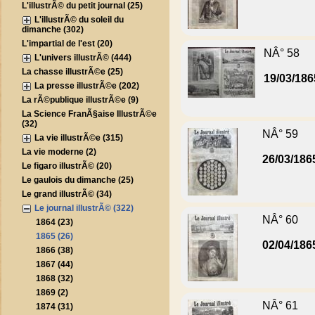
L'illustrÃ© du petit journal (25)
L'illustrÃ© du soleil du
dimanche (302)
L'impartial de l'est (20)
NÂ° 58
L'univers illustrÃ© (444)
La chasse illustrÃ©e (25)
19/03/186
La presse illustrÃ©e (202)
La rÃ©publique illustrÃ©e (9)
La Science FranÃ§aise IllustrÃ©e
(32)
NÂ° 59
La vie illustrÃ©e (315)
La vie moderne (2)
26/03/186
Le figaro illustrÃ© (20)
Le gaulois du dimanche (25)
Le grand illustrÃ© (34)
Le journal illustrÃ© (322)
NÂ° 60
1864 (23)
1865 (26)
02/04/186
1866 (38)
1867 (44)
1868 (32)
1869 (2)
NÂ° 61
1874 (31)