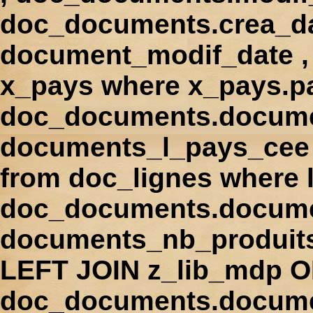
doc_documents.crea_d
document_modif_date , 
x_pays where x_pays.p
doc_documents.docume
documents_l_pays_cee ,
from doc_lignes where
doc_documents.docume
documents_nb_produi
LEFT JOIN z_lib_mdp 
doc_documents.docum