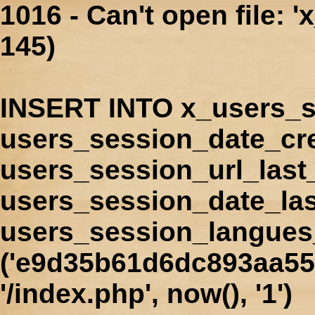
1016 - Can't open file: 
145)
INSERT INTO x_users_s
users_session_date_cr
users_session_url_last
users_session_date_las
users_session_langues
('e9d35b61d6dc893aa555
'/index.php', now(), '1')