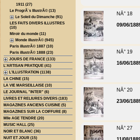
1911 (27)
Le ProgrÃ¨s IllustrÃ© (13)
NÂ° 18
Le Soleil du Dimanche (91)
LES FAITS DIVERS ILLUSTRES
09/06/188
(10)
Miroir du monde (11)
Monde illustrÃ© (945)
Paris illustrÃ© 1887 (10)
NÂ° 19
Paris illustrÃ© 1888 (23)
JOURS DE FRANCE (133)
16/06/188
L'ARTISAN PRATIQUE (41)
L'ILLUSTRATION (1138)
LA CHINE (15)
LA VIE MARSEILLAISE (10)
NÂ° 20
LE JOURNAL "INTER" (6)
LIVRES ET RELIURES DIVERS (183)
23/06/188
MAGAZINES ANCIENS CUISINE (5)
MAGAZINES SUR LA COIFFURE (8)
Mlle AGE TENDRE (20)
MUSIC HALL (25)
NÂ° 27
NOIR ET BLANC (36)
NUIT ET JOUR (15)
11/08/188