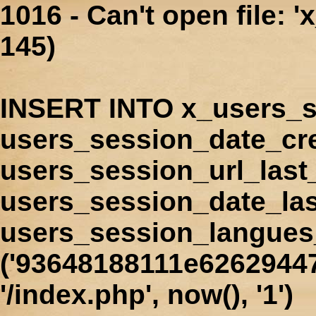
1016 - Can't open file: 
145)
INSERT INTO x_users_s
users_session_date_cr
users_session_url_last
users_session_date_las
users_session_langues
('93648188111e62629447
'/index.php', now(), '1')