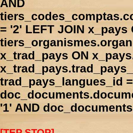
AND
tiers_codes_comptas.
= '2' LEFT JOIN x_pays
tiers_organismes.orga
x_trad_pays ON x_pays
x_trad_pays.trad_pays
trad_pays_langues_id 
doc_documents.docume
'1' AND doc_documents.
[TEP STOP]