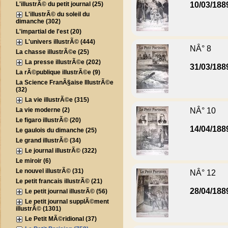
L'illustrÃ© du petit journal (25)
10/03/188
L'illustrÃ© du soleil du
dimanche (302)
L'impartial de l'est (20)
L'univers illustrÃ© (444)
NÂ° 8
La chasse illustrÃ©e (25)
La presse illustrÃ©e (202)
31/03/188
La rÃ©publique illustrÃ©e (9)
La Science FranÃ§aise IllustrÃ©e
(32)
La vie illustrÃ©e (315)
La vie moderne (2)
NÂ° 10
Le figaro illustrÃ© (20)
14/04/188
Le gaulois du dimanche (25)
Le grand illustrÃ© (34)
Le journal illustrÃ© (322)
Le miroir (6)
Le nouvel illustrÃ© (31)
NÂ° 12
Le petit francais illustrÃ© (21)
28/04/188
Le petit journal illustrÃ© (56)
Le petit journal supplÃ©ment
illustrÃ© (1301)
Le Petit MÃ©ridional (37)