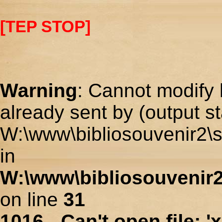
[TEP STOP]
Warning
: Cannot modify 
already sent by (output st
W:\www\bibliosouvenir2\s
in
W:\www\bibliosouvenir2
on line
31
1016 - Can't open file: 