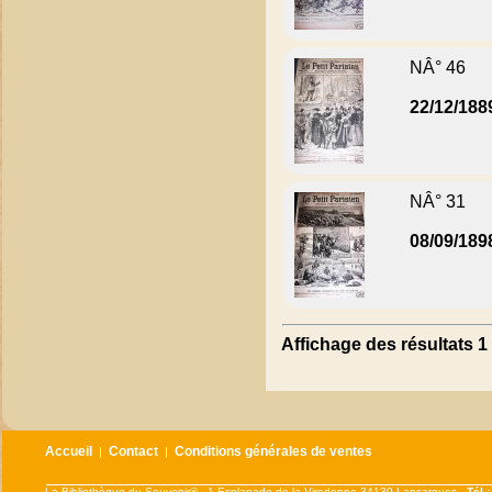
NÂ° 46
22/12/188
NÂ° 31
08/09/189
Affichage des résultats 1 
Accueil
Contact
Conditions générales de ventes
|
|
La Bibliothèque du Souvenir® - 1 Esplanade de la Viredonne 34130 Lansargues -
Tél 