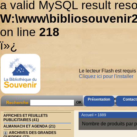
a valid MySQL result reso
W:\www\bibliosouvenir2
on line
218
ï»¿
Le lecteur Flash est requis
Cliquez ici pour l'installer
AccÃ¨s Client
Présentation
Contact
Recherche
Mot de passe oubliÃ© ?
Accueil
>
1889
AFFICHES ET FEUILLETS
PUBLICITAIRES (41)
Nombre de produits par p
ALMANACH ET AGENDA (21)
ARCHIVES DES GRANDES