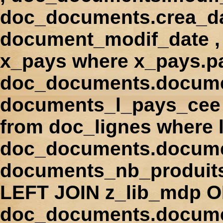
doc_documents.crea_d
document_modif_date , 
x_pays where x_pays.p
doc_documents.docume
documents_l_pays_cee ,
from doc_lignes where
doc_documents.docume
documents_nb_produi
LEFT JOIN z_lib_mdp 
doc_documents.docum