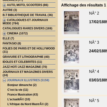
GUERRES (77)
Affichage des résultats 1 
AUTO, MOTO, SCOOTERS (86)
AUTRE (3)
NÂ° 2
B.T BIBLIOTHEQUE DE TRAVAIL (36)
CATALOGUES ET JOURNAUX
17/02/188
MODE (784)
CATALOGUES RARES DIVERS (169)
CINEMA (1072)
ELLE (7)
NÂ° 3
FANTASIO (8)
FOLIES DE PARIS ET DE HOLLYWOOD
24/02/188
(31)
GRAVURE ET LITHOGRAPHIE (40)
IDOLES ET CELEBRITES (11)
JAZZ HOT/ JAZZ MAGAZINE (70)
NÂ° 4
JOURNAUX ET MAGAZINES DIVERS
(24)
03/03/188
JOURNAUX ILLUSTRES (5158)
Bonjour dimanche (2)
C'est la vie (11)
France Illustration (43)
L'actualitÃ© (10)
NÂ° 5
L'Afrique du Nord IllustrÃ© (2)