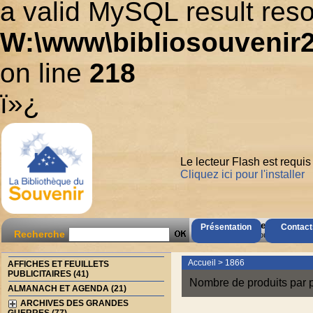
a valid MySQL result reso
W:\www\bibliosouvenir2
on line
218
ï»¿
Le lecteur Flash est requis
Cliquez ici pour l'installer
AccÃ¨s Client
Présentation
Contact
Recherche
Mot de passe oubliÃ© ?
Accueil
>
1866
AFFICHES ET FEUILLETS
PUBLICITAIRES (41)
Nombre de produits par 
ALMANACH ET AGENDA (21)
ARCHIVES DES GRANDES