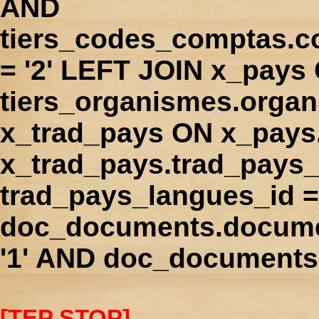
AND
tiers_codes_comptas.
= '2' LEFT JOIN x_pays
tiers_organismes.orga
x_trad_pays ON x_pays
x_trad_pays.trad_pays
trad_pays_langues_id 
doc_documents.docume
'1' AND doc_documents.
[TEP STOP]