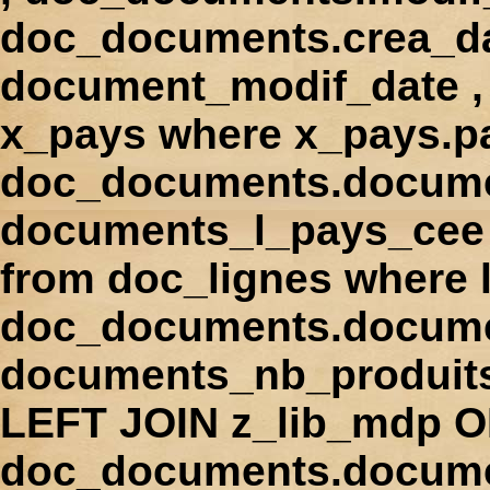
doc_documents.crea_d
document_modif_date , 
x_pays where x_pays.p
doc_documents.docume
documents_l_pays_cee ,
from doc_lignes where
doc_documents.docume
documents_nb_produi
LEFT JOIN z_lib_mdp 
doc_documents.docum