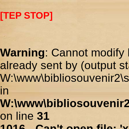
[TEP STOP]
Warning
: Cannot modify 
already sent by (output st
W:\www\bibliosouvenir2\s
in
W:\www\bibliosouvenir2
on line
31
1016 - Can't open file: 