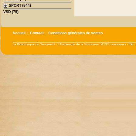
SPORT (844)
VSD (75)
Accueil
Contact
Conditions générales de ventes
|
|
La Bibliothèque du Souvenir® - 1 Esplanade de la Viredonne 34130 Lansargues -
Tél 