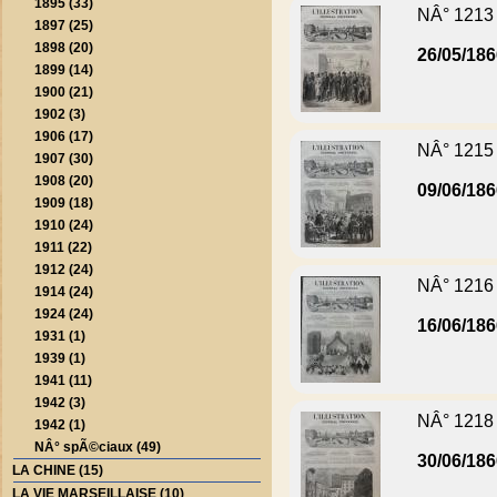
1895 (33)
NÂ° 1213
1897 (25)
1898 (20)
26/05/18
1899 (14)
1900 (21)
1902 (3)
1906 (17)
NÂ° 1215
1907 (30)
1908 (20)
09/06/18
1909 (18)
1910 (24)
1911 (22)
1912 (24)
NÂ° 1216
1914 (24)
1924 (24)
16/06/18
1931 (1)
1939 (1)
1941 (11)
1942 (3)
NÂ° 1218
1942 (1)
NÂ° spÃ©ciaux (49)
30/06/18
LA CHINE (15)
LA VIE MARSEILLAISE (10)