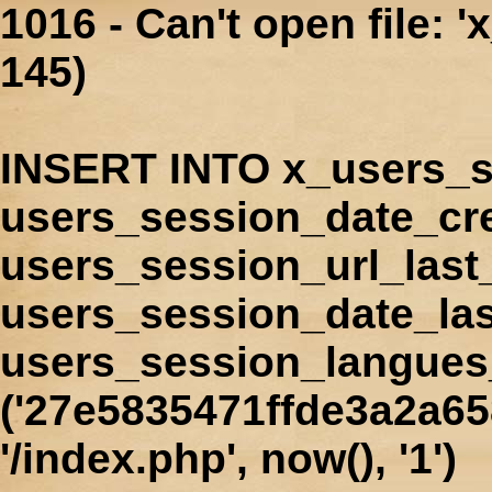
1016 - Can't open file: 
145)
INSERT INTO x_users_s
users_session_date_cr
users_session_url_last
users_session_date_las
users_session_langues
('27e5835471ffde3a2a65
'/index.php', now(), '1')