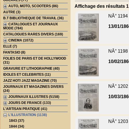
GUERRES (77)
Affichage des résultats 1 
AUTO, MOTO, SCOOTERS (86)
AUTRE (3)
NÂ° 1194
B.T BIBLIOTHEQUE DE TRAVAIL (36)
CATALOGUES ET JOURNAUX
13/01/18
MODE (784)
CATALOGUES RARES DIVERS (169)
CINEMA (1072)
ELLE (7)
NÂ° 1198
FANTASIO (8)
FOLIES DE PARIS ET DE HOLLYWOOD
10/02/18
(31)
GRAVURE ET LITHOGRAPHIE (40)
IDOLES ET CELEBRITES (11)
JAZZ HOT/ JAZZ MAGAZINE (70)
NÂ° 1202
JOURNAUX ET MAGAZINES DIVERS
(24)
10/03/18
JOURNAUX ILLUSTRES (5158)
JOURS DE FRANCE (133)
L'ARTISAN PRATIQUE (41)
L'ILLUSTRATION (1138)
1843 (37)
NÂ° 1203
1844 (34)