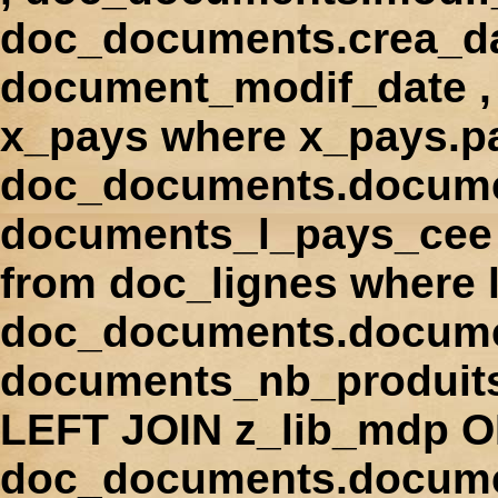
doc_documents.crea_d
document_modif_date , 
x_pays where x_pays.p
doc_documents.docume
documents_l_pays_cee ,
from doc_lignes where
doc_documents.docume
documents_nb_produi
LEFT JOIN z_lib_mdp 
doc_documents.docum