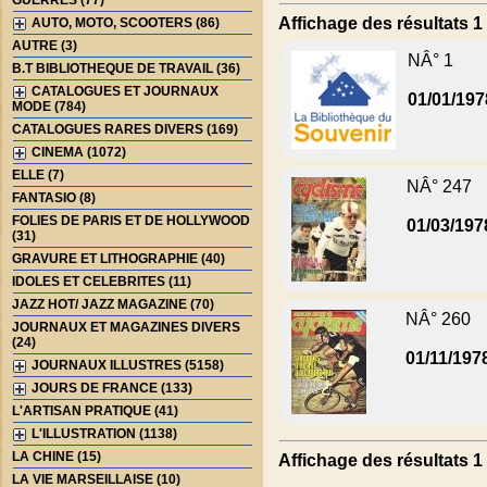
GUERRES (77)
Affichage des résultats 1 
AUTO, MOTO, SCOOTERS (86)
AUTRE (3)
NÂ° 1
B.T BIBLIOTHEQUE DE TRAVAIL (36)
CATALOGUES ET JOURNAUX
01/01/197
MODE (784)
CATALOGUES RARES DIVERS (169)
CINEMA (1072)
ELLE (7)
NÂ° 247
FANTASIO (8)
FOLIES DE PARIS ET DE HOLLYWOOD
01/03/197
(31)
GRAVURE ET LITHOGRAPHIE (40)
IDOLES ET CELEBRITES (11)
JAZZ HOT/ JAZZ MAGAZINE (70)
NÂ° 260
JOURNAUX ET MAGAZINES DIVERS
(24)
01/11/197
JOURNAUX ILLUSTRES (5158)
JOURS DE FRANCE (133)
L'ARTISAN PRATIQUE (41)
L'ILLUSTRATION (1138)
LA CHINE (15)
Affichage des résultats 1 
LA VIE MARSEILLAISE (10)