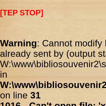
[TEP STOP]
Warning
: Cannot modify 
already sent by (output st
W:\www\bibliosouvenir2\s
in
W:\www\bibliosouvenir2
on line
31
1016 - Can't open file: 