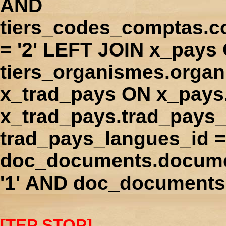
AND
tiers_codes_comptas.
= '2' LEFT JOIN x_pays
tiers_organismes.orga
x_trad_pays ON x_pays
x_trad_pays.trad_pays
trad_pays_langues_id 
doc_documents.docume
'1' AND doc_documents.
[TEP STOP]