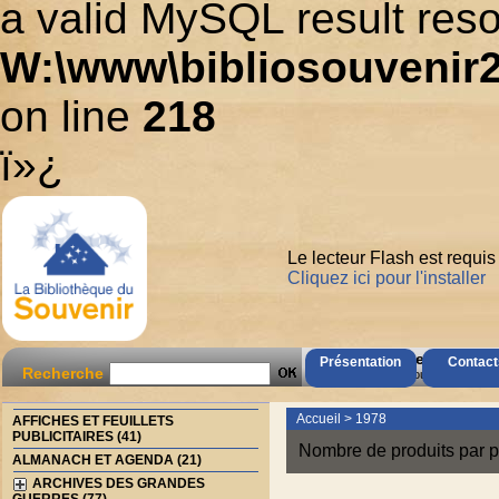
a valid MySQL result reso
W:\www\bibliosouvenir2
on line
218
ï»¿
Le lecteur Flash est requis
Cliquez ici pour l'installer
AccÃ¨s Client
Présentation
Contact
Recherche
Mot de passe oubliÃ© ?
Accueil
>
1978
AFFICHES ET FEUILLETS
PUBLICITAIRES (41)
Nombre de produits par p
ALMANACH ET AGENDA (21)
ARCHIVES DES GRANDES