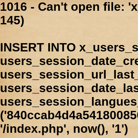
1016 - Can't open file: 
145)
INSERT INTO x_users_s
users_session_date_cr
users_session_url_last
users_session_date_las
users_session_langues
('840ccab4d4a541800850
'/index.php', now(), '1')