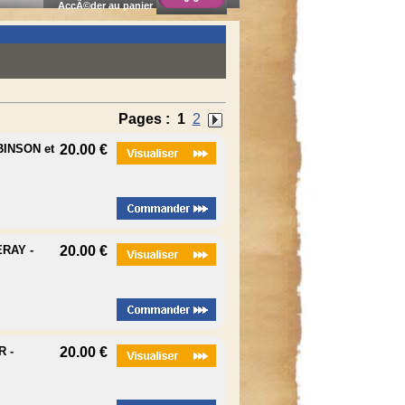
AccÃ©der au panier
Pages :
1
2
INSON et
20.00 €
RAY -
20.00 €
 -
20.00 €