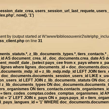
ssion_date_crea, users_session_url_last_requete, users_
.php', now(), '1')
sent by (output started at W:\www\bibliosouvenir2\site\php_inc
ss_client.php
on line
31
s_statuts.*, z_lib_documents_types.*, tiers_contacts.* , t
a_id AS document_crea_id , doc_documents.crea_date AS 
nt_modif_date , (select pays_cee from x_pays where x_p
doc_lignes where lignes_documents_id = doc_documents.d
documents_mdp_id = z_lib_mdp.mdp_id LEFT JOIN tiers_
ON doc_documents.documents_session_users_id LIKE x_us
sion_users_id LEFT JOIN z_lib_documents_statuts ON doc
IN z_lib_documents_types ON doc_documents.documents_
rs_organismes ON tiers_contacts.contacts_organismes_id
d = tiers_codes_comptas.codes_comptas_organismes_id A
 = '2' LEFT JOIN x_pays ON x_pays.pays_id = tiers_org
rad_pays_langues_id = '1' WHERE doc_documents.documen