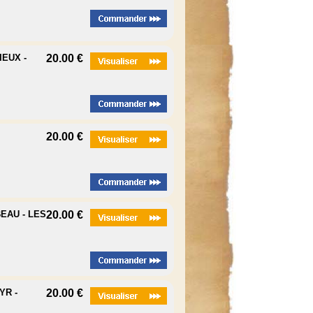
IEUX -
20.00 €
20.00 €
EAU - LES
20.00 €
YR -
20.00 €