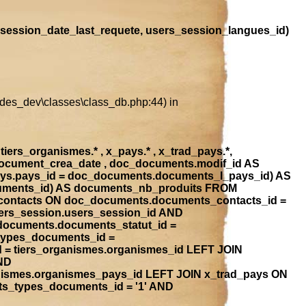
session_date_last_requete, users_session_langues_id)
ludes_dev\classes\class_db.php:44) in
iers_organismes.* , x_pays.* , x_trad_pays.*,
document_crea_date , doc_documents.modif_id AS
ays.pays_id = doc_documents.documents_l_pays_id) AS
ocuments_id) AS documents_nb_produits FROM
contacts ON doc_documents.documents_contacts_id =
ers_session.users_session_id AND
_documents.documents_statut_id =
types_documents_id =
 = tiers_organismes.organismes_id LEFT JOIN
ND
anismes.organismes_pays_id LEFT JOIN x_trad_pays ON
ts_types_documents_id = '1' AND