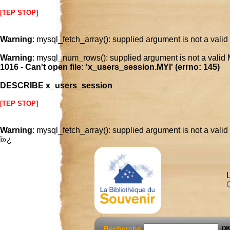
[TEP STOP]
Warning
: mysql_fetch_array(): supplied argument is not a vali
Warning
: mysql_num_rows(): supplied argument is not a valid
1016 - Can't open file: 'x_users_session.MYI' (errno: 145)
DESCRIBE x_users_session
[TEP STOP]
Warning
: mysql_fetch_array(): supplied argument is not a vali
ï»¿
L
C
Recherche