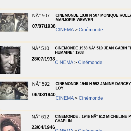
NÂ° 507
CINEMONDE 1938 N 507 MONIQUE ROLL
MARJORIE WEAVER
07/07/1938
CINEMA
>
Cinémonde
NÂ° 510
CINEMONDE 1938 NÂ° 510 JEAN GABIN "
HUMAINE" 1938
28/07/1938
CINEMA
>
Cinémonde
NÂ° 592
CINEMONDE 1940 N 592 JANINE DARCEY
LOY
06/03/1940
CINEMA
>
Cinémonde
NÂ° 612
CINEMONDE : 1946 NÂ° 612 MICHELINE 
CHAPLIN
23/04/1946
CINEMA
>
Cinémonde