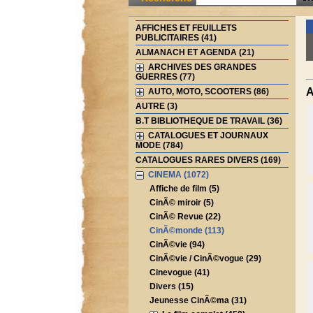
AFFICHES ET FEUILLETS
PUBLICITAIRES (41)
ALMANACH ET AGENDA (21)
ARCHIVES DES GRANDES
GUERRES (77)
A
AUTO, MOTO, SCOOTERS (86)
AUTRE (3)
B.T BIBLIOTHEQUE DE TRAVAIL (36)
CATALOGUES ET JOURNAUX
MODE (784)
CATALOGUES RARES DIVERS (169)
CINEMA (1072)
Affiche de film (5)
CinÃ© miroir (5)
CinÃ© Revue (22)
CinÃ©monde (113)
CinÃ©vie (94)
CinÃ©vie / CinÃ©vogue (29)
Cinevogue (41)
Divers (15)
Jeunesse CinÃ©ma (31)