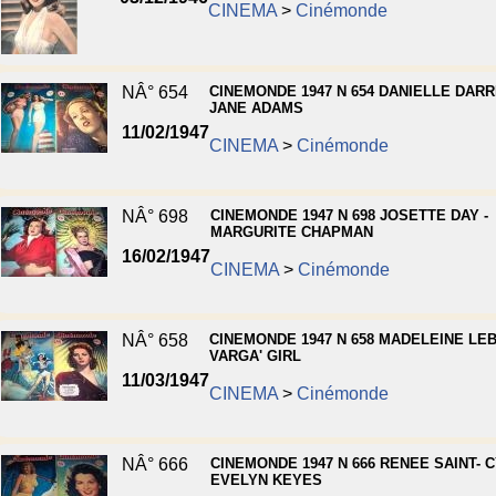
CINEMA
>
Cinémonde
NÂ° 654
CINEMONDE 1947 N 654 DANIELLE DARR
JANE ADAMS
11/02/1947
CINEMA
>
Cinémonde
NÂ° 698
CINEMONDE 1947 N 698 JOSETTE DAY -
MARGURITE CHAPMAN
16/02/1947
CINEMA
>
Cinémonde
NÂ° 658
CINEMONDE 1947 N 658 MADELEINE LEB
VARGA' GIRL
11/03/1947
CINEMA
>
Cinémonde
NÂ° 666
CINEMONDE 1947 N 666 RENEE SAINT- C
EVELYN KEYES