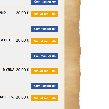
AND -
20.00 €
LA BETE
20.00 €
 - MYRNA
20.00 €
PRESLES,
20.00 €