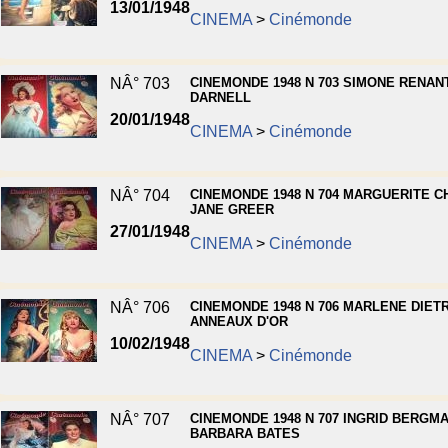
13/01/1948
CINEMA
>
Cinémonde
NÂ° 703
CINEMONDE 1948 N 703 SIMONE RENANT
DARNELL
20/01/1948
CINEMA
>
Cinémonde
NÂ° 704
CINEMONDE 1948 N 704 MARGUERITE C
JANE GREER
27/01/1948
CINEMA
>
Cinémonde
NÂ° 706
CINEMONDE 1948 N 706 MARLENE DIET
ANNEAUX D'OR
10/02/1948
CINEMA
>
Cinémonde
NÂ° 707
CINEMONDE 1948 N 707 INGRID BERGMA
BARBARA BATES