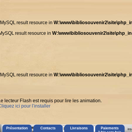
d MySQL result resource in
W:\www\bibliosouvenir2\site\php_
 MySQL result resource in
W:\www\bibliosouvenir2\site\php_i
d MySQL result resource in
W:\www\bibliosouvenir2\site\php_
e lecteur Flash est requis pour lire les animation.
liquez ici pour l'installer
AccÃ¨s Client
Présentation
Contacts
Livraisons
Paiements
ins
Mot de passe oubliÃ© ?
3 fois sans frais