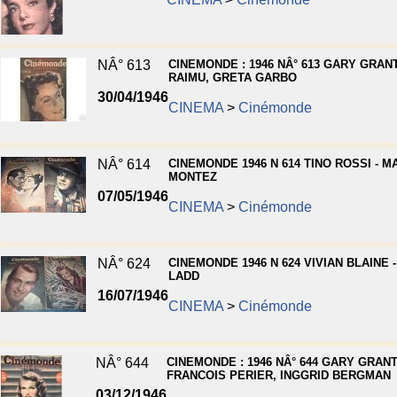
NÂ° 613
CINEMONDE : 1946 NÂ° 613 GARY GRANT
RAIMU, GRETA GARBO
30/04/1946
CINEMA
>
Cinémonde
NÂ° 614
CINEMONDE 1946 N 614 TINO ROSSI - M
MONTEZ
07/05/1946
CINEMA
>
Cinémonde
NÂ° 624
CINEMONDE 1946 N 624 VIVIAN BLAINE 
LADD
16/07/1946
CINEMA
>
Cinémonde
NÂ° 644
CINEMONDE : 1946 NÂ° 644 GARY GRANT
FRANCOIS PERIER, INGGRID BERGMAN
03/12/1946