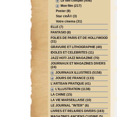
Le film complet (458)
Mon film (217)
Poster (8)
Star cinÃ© (3)
Votre cinema (31)
ELLE (7)
FANTASIO (8)
FOLIES DE PARIS ET DE HOLLYWOOD
(31)
GRAVURE ET LITHOGRAPHIE (40)
IDOLES ET CELEBRITES (11)
JAZZ HOT/ JAZZ MAGAZINE (70)
JOURNAUX ET MAGAZINES DIVERS
(24)
JOURNAUX ILLUSTRES (5158)
JOURS DE FRANCE (133)
L'ARTISAN PRATIQUE (41)
L'ILLUSTRATION (1138)
LA CHINE (15)
LA VIE MARSEILLAISE (10)
LE JOURNAL "INTER" (6)
LIVRES ET RELIURES DIVERS (183)
MAGAZINES ANCIENS CUISINE (5)