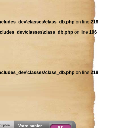
includes_dev\classes\class_db.php
on line
218
ncludes_dev\classes\class_db.php
on line
196
includes_dev\classes\class_db.php
on line
218
cription
Votre panier
0 €