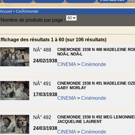
Accueil
>
CinÃ©monde
Nombre de produits par page :
ffichage des résultats 1 à 60 (sur 106 résultats)
NÂ° 488
CINEMONDE 1938 N 488 MADELEINE ROB
NOÃ‹L NOÃ‹L
24/02/1938
CINEMA
>
Cinémonde
NÂ° 491
CINEMONDE 1938 N 491 MADELEINE OZE
GABY MORLAY
17/03/1938
CINEMA
>
Cinémonde
NÂ° 492
CINEMONDE 1938 N 492 MEG LEMONNIER
JACQUELINE LAURENT
24/03/1938
CINEMA
>
Cinémonde