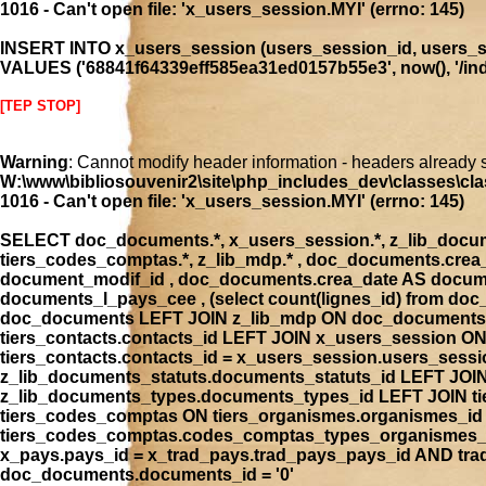
1016 - Can't open file: 'x_users_session.MYI' (errno: 145)
INSERT INTO x_users_session (users_session_id, users_se
VALUES ('68841f64339eff585ea31ed0157b55e3', now(), '/index
[TEP STOP]
Warning
: Cannot modify header information - headers already 
W:\www\bibliosouvenir2\site\php_includes_dev\classes\cla
1016 - Can't open file: 'x_users_session.MYI' (errno: 145)
SELECT doc_documents.*, x_users_session.*, z_lib_document
tiers_codes_comptas.*, z_lib_mdp.* , doc_documents.cre
document_modif_id , doc_documents.crea_date AS docume
documents_l_pays_cee , (select count(lignes_id) from 
doc_documents LEFT JOIN z_lib_mdp ON doc_documents.
tiers_contacts.contacts_id LEFT JOIN x_users_session 
tiers_contacts.contacts_id = x_users_session.users_ses
z_lib_documents_statuts.documents_statuts_id LEFT JO
z_lib_documents_types.documents_types_id LEFT JOIN tie
tiers_codes_comptas ON tiers_organismes.organismes_i
tiers_codes_comptas.codes_comptas_types_organismes_id
x_pays.pays_id = x_trad_pays.trad_pays_pays_id AND t
doc_documents.documents_id = '0'