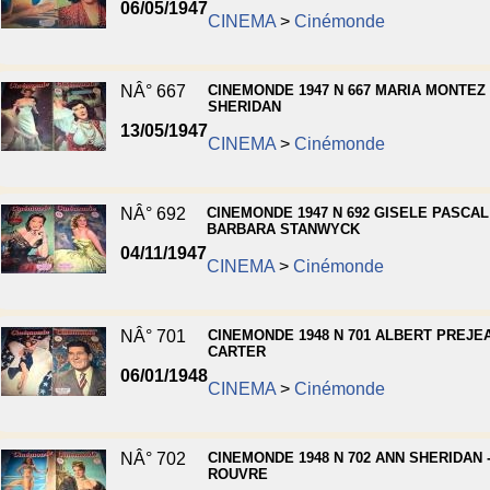
06/05/1947
CINEMA
>
Cinémonde
NÂ° 667
CINEMONDE 1947 N 667 MARIA MONTEZ 
SHERIDAN
13/05/1947
CINEMA
>
Cinémonde
NÂ° 692
CINEMONDE 1947 N 692 GISELE PASCAL 
BARBARA STANWYCK
04/11/1947
CINEMA
>
Cinémonde
NÂ° 701
CINEMONDE 1948 N 701 ALBERT PREJEA
CARTER
06/01/1948
CINEMA
>
Cinémonde
NÂ° 702
CINEMONDE 1948 N 702 ANN SHERIDAN 
ROUVRE