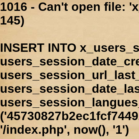
1016 - Can't open file: 
145)
INSERT INTO x_users_s
users_session_date_cr
users_session_url_last
users_session_date_las
users_session_langues
('45730827b2ec1fcf7449
'/index.php', now(), '1')