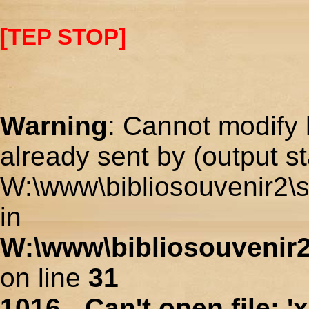
[TEP STOP]
Warning
: Cannot modify 
already sent by (output st
W:\www\bibliosouvenir2\s
in
W:\www\bibliosouvenir2
on line
31
1016 - Can't open file: 