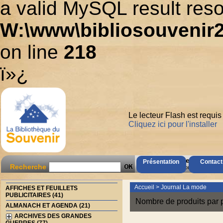
a valid MySQL result reso
W:\www\bibliosouvenir2
on line
218
ï»¿
Le lecteur Flash est requis
Cliquez ici pour l'installer
AccÃ¨s Client
Présentation
Contact
Recherche
Mot de passe oubliÃ© ?
Accueil
>
Journal La mode
AFFICHES ET FEUILLETS
PUBLICITAIRES (41)
Nombre de produits par 
ALMANACH ET AGENDA (21)
ARCHIVES DES GRANDES