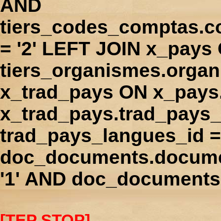
AND
tiers_codes_comptas.
= '2' LEFT JOIN x_pays
tiers_organismes.orga
x_trad_pays ON x_pays
x_trad_pays.trad_pays
trad_pays_langues_id 
doc_documents.docume
'1' AND doc_documents.
[TEP STOP]