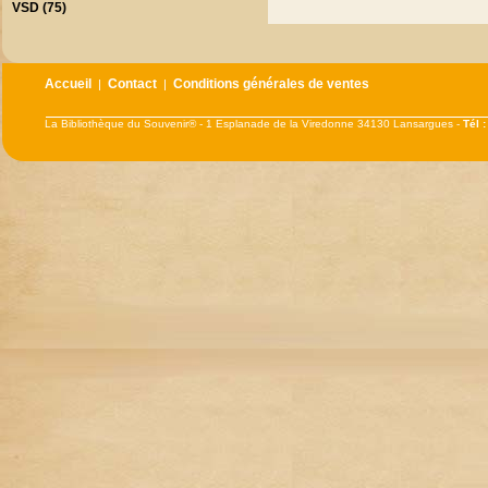
VSD (75)
Accueil
Contact
Conditions générales de ventes
|
|
La Bibliothèque du Souvenir® - 1 Esplanade de la Viredonne 34130 Lansargues -
Tél 