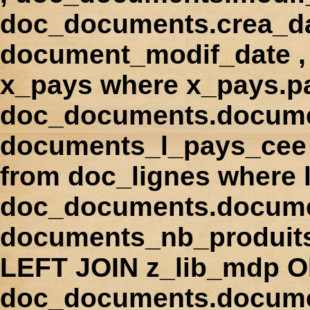
doc_documents.crea_d
document_modif_date , 
x_pays where x_pays.p
doc_documents.docume
documents_l_pays_cee ,
from doc_lignes where
doc_documents.docume
documents_nb_produi
LEFT JOIN z_lib_mdp 
doc_documents.docum