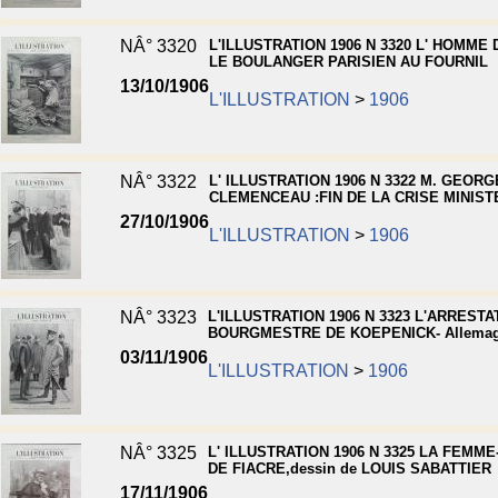
NÂ° 3320
L'ILLUSTRATION 1906 N 3320 L' HOMME 
LE BOULANGER PARISIEN AU FOURNIL
13/10/1906
L'ILLUSTRATION
>
1906
NÂ° 3322
L' ILLUSTRATION 1906 N 3322 M. GEOR
CLEMENCEAU :FIN DE LA CRISE MINIST
27/10/1906
L'ILLUSTRATION
>
1906
NÂ° 3323
L'ILLUSTRATION 1906 N 3323 L'ARRESTA
BOURGMESTRE DE KOEPENICK- Allema
03/11/1906
L'ILLUSTRATION
>
1906
NÂ° 3325
L' ILLUSTRATION 1906 N 3325 LA FEMM
DE FIACRE,dessin de LOUIS SABATTIER
17/11/1906