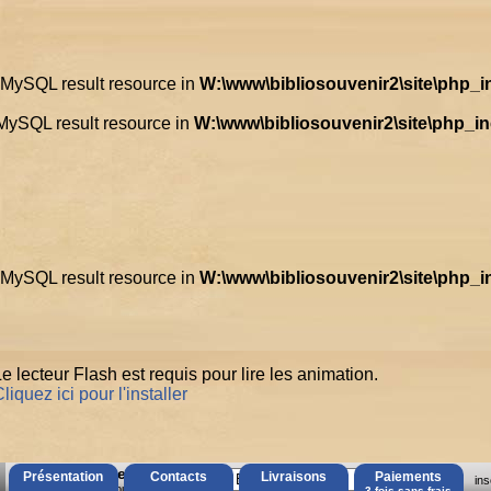
d MySQL result resource in
W:\www\bibliosouvenir2\site\php_
 MySQL result resource in
W:\www\bibliosouvenir2\site\php_i
d MySQL result resource in
W:\www\bibliosouvenir2\site\php_
e lecteur Flash est requis pour lire les animation.
liquez ici pour l'installer
AccÃ¨s Client
Présentation
Contacts
Livraisons
Paiements
ins
Mot de passe oubliÃ© ?
3 fois sans frais