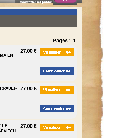
AccÃ©der au panier
Pages :
1
27.00 €
UMA EN
ARRAULT-
27.00 €
T LE
27.00 €
EVITCH