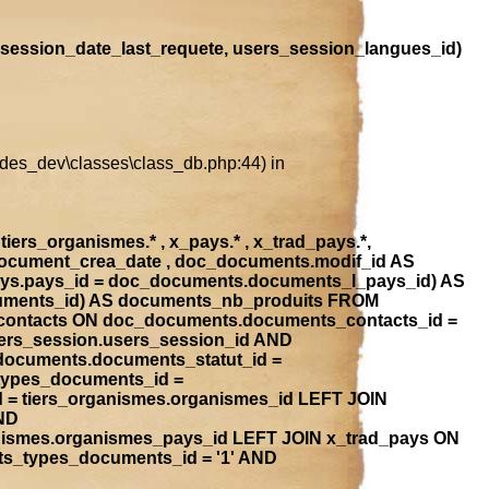
session_date_last_requete, users_session_langues_id)
ludes_dev\classes\class_db.php:44) in
iers_organismes.* , x_pays.* , x_trad_pays.*,
document_crea_date , doc_documents.modif_id AS
ays.pays_id = doc_documents.documents_l_pays_id) AS
ocuments_id) AS documents_nb_produits FROM
contacts ON doc_documents.documents_contacts_id =
ers_session.users_session_id AND
_documents.documents_statut_id =
types_documents_id =
 = tiers_organismes.organismes_id LEFT JOIN
ND
anismes.organismes_pays_id LEFT JOIN x_trad_pays ON
ts_types_documents_id = '1' AND