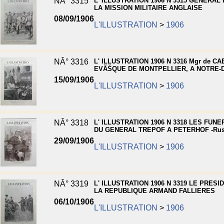
NÂ° 3315
L' ILLUSTRATION 1906 N 3315 GENERAL
LA MISSION MILITAIRE ANGLAISE
08/09/1906
L'ILLUSTRATION
>
1906
NÂ° 3316
L' ILLUSTRATION 1906 N 3316 Mgr de C
EVÃŠQUE DE MONTPELLIER, A NOTRE-
15/09/1906
L'ILLUSTRATION
>
1906
NÂ° 3318
L' ILLUSTRATION 1906 N 3318 LES FUNE
DU GENERAL TREPOF A PETERHOF -Rus
29/09/1906
L'ILLUSTRATION
>
1906
NÂ° 3319
L' ILLUSTRATION 1906 N 3319 LE PRESI
LA REPUBLIQUE ARMAND FALLIERES
06/10/1906
L'ILLUSTRATION
>
1906