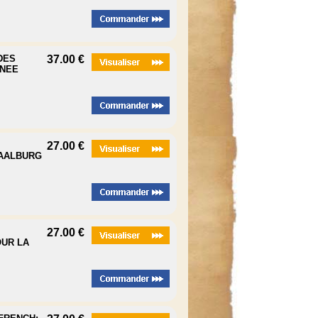
DES
37.00 €
ANEE
27.00 €
 SAALBURG
27.00 €
UR LA