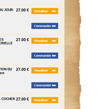
DU JOUR:
27.00 €
GES
27.00 €
ERIELLE
TION DU
27.00 €
gne
E- COCHER
27.00 €