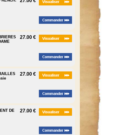
 FRENCH:
27.00 €
ABRIERES
27.00 €
DAME
RAILLES
27.00 €
sie
DENT DE
27.00 €