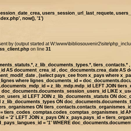
ssion_date_crea, users_session_url_last_requete, users_
x.php', now(), '1')
sent by (output started at W:\www\bibliosouvenir2\site\php_inc
ss_client.php
on line
31
s_statuts.*, z_lib_documents_types.*, tiers_contacts.* , t
a_id AS document_crea_id , doc_documents.crea_date AS 
nt_modif_date , (select pays_cee from x_pays where x_p
doc_lignes where lignes_documents_id = doc_documents.d
documents_mdp_id = z_lib_mdp.mdp_id LEFT JOIN tiers_
ON doc_documents.documents_session_users_id LIKE x_us
sion_users_id LEFT JOIN z_lib_documents_statuts ON doc
IN z_lib_documents_types ON doc_documents.documents_
rs_organismes ON tiers_contacts.contacts_organismes_id
d = tiers_codes_comptas.codes_comptas_organismes_id A
 = '2' LEFT JOIN x_pays ON x_pays.pays_id = tiers_org
rad_pays_langues_id = '1' WHERE doc_documents.documen