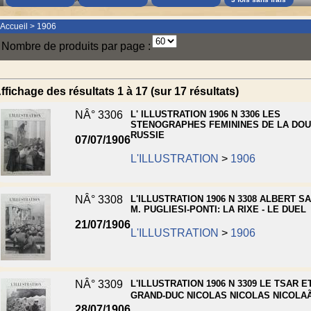
Accueil
>
1906
Nombre de produits par page :
ffichage des résultats 1 à 17 (sur 17 résultats)
NÂ° 3306
L' ILLUSTRATION 1906 N 3306 LES
STENOGRAPHES FEMININES DE LA DO
RUSSIE
07/07/1906
L'ILLUSTRATION
>
1906
NÂ° 3308
L'ILLUSTRATION 1906 N 3308 ALBERT S
M. PUGLIESI-PONTI: LA RIXE - LE DUEL
21/07/1906
L'ILLUSTRATION
>
1906
NÂ° 3309
L'ILLUSTRATION 1906 N 3309 LE TSAR E
GRAND-DUC NICOLAS NICOLAS NICOLAÃ
28/07/1906