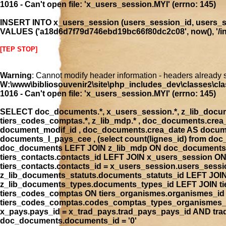
1016 - Can't open file: 'x_users_session.MYI' (errno: 145)
INSERT INTO x_users_session (users_session_id, users_se
VALUES ('a18d6d7f79d746ebd19bc66f80dc2c08', now(), '/inde
[TEP STOP]
Warning
: Cannot modify header information - headers already 
W:\www\bibliosouvenir2\site\php_includes_dev\classes\cla
1016 - Can't open file: 'x_users_session.MYI' (errno: 145)
SELECT doc_documents.*, x_users_session.*, z_lib_document
tiers_codes_comptas.*, z_lib_mdp.* , doc_documents.cre
document_modif_id , doc_documents.crea_date AS docume
documents_l_pays_cee , (select count(lignes_id) from 
doc_documents LEFT JOIN z_lib_mdp ON doc_documents.
tiers_contacts.contacts_id LEFT JOIN x_users_session 
tiers_contacts.contacts_id = x_users_session.users_ses
z_lib_documents_statuts.documents_statuts_id LEFT JO
z_lib_documents_types.documents_types_id LEFT JOIN tie
tiers_codes_comptas ON tiers_organismes.organismes_i
tiers_codes_comptas.codes_comptas_types_organismes_id
x_pays.pays_id = x_trad_pays.trad_pays_pays_id AND t
doc_documents.documents_id = '0'