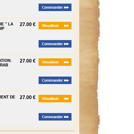
DE " LA
27.00 €
MP
ATION:
27.00 €
IRAB
MENT DE
27.00 €