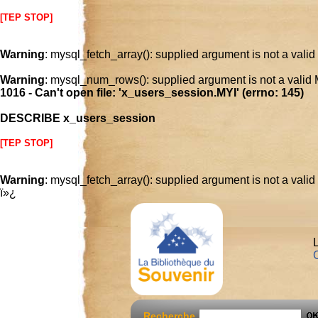
[TEP STOP]
Warning
: mysql_fetch_array(): supplied argument is not a vali
Warning
: mysql_num_rows(): supplied argument is not a valid
1016 - Can't open file: 'x_users_session.MYI' (errno: 145)
DESCRIBE x_users_session
[TEP STOP]
Warning
: mysql_fetch_array(): supplied argument is not a vali
ï»¿
L
C
Recherche