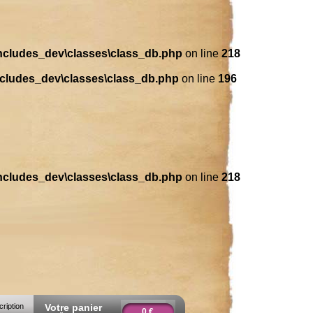
includes_dev\classes\class_db.php
on line
218
ncludes_dev\classes\class_db.php
on line
196
includes_dev\classes\class_db.php
on line
218
cription
Votre panier
0 €