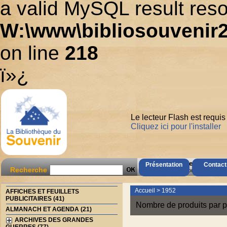
a valid MySQL result reso
W:\www\bibliosouvenir2
on line
218
ï»¿
Le lecteur Flash est requis
Cliquez ici pour l'installer
AccÃ¨s Client
Présentation
Contact
Recherche
Mot de passe oubliÃ© ?
Accueil
>
1952
AFFICHES ET FEUILLETS
PUBLICITAIRES (41)
Nombre de produits par p
ALMANACH ET AGENDA (21)
ARCHIVES DES GRANDES