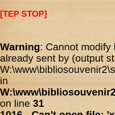
[TEP STOP]
Warning
: Cannot modify 
already sent by (output st
W:\www\bibliosouvenir2\s
in
W:\www\bibliosouvenir2
on line
31
1016 - Can't open file: 