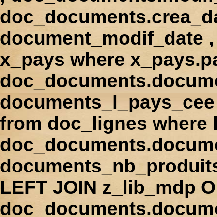
doc_documents.crea_d
document_modif_date , 
x_pays where x_pays.p
doc_documents.docume
documents_l_pays_cee ,
from doc_lignes where
doc_documents.docume
documents_nb_produi
LEFT JOIN z_lib_mdp 
doc_documents.docum