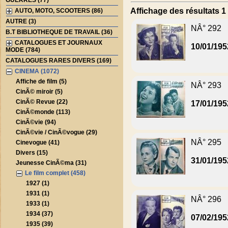
GUERRES (77)
Affichage des résultats 1 
AUTO, MOTO, SCOOTERS (86)
AUTRE (3)
NÂ° 292
B.T BIBLIOTHEQUE DE TRAVAIL (36)
CATALOGUES ET JOURNAUX
10/01/195
MODE (784)
CATALOGUES RARES DIVERS (169)
CINEMA (1072)
Affiche de film (5)
NÂ° 293
CinÃ© miroir (5)
CinÃ© Revue (22)
17/01/195
CinÃ©monde (113)
CinÃ©vie (94)
CinÃ©vie / CinÃ©vogue (29)
NÂ° 295
Cinevogue (41)
Divers (15)
31/01/195
Jeunesse CinÃ©ma (31)
Le film complet (458)
1927 (1)
1931 (1)
NÂ° 296
1933 (1)
1934 (37)
07/02/195
1935 (39)