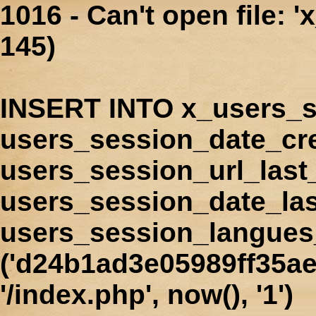
1016 - Can't open file: 
145)
INSERT INTO x_users_s
users_session_date_cr
users_session_url_last
users_session_date_las
users_session_langues
('d24b1ad3e05989ff35ae6
'/index.php', now(), '1')