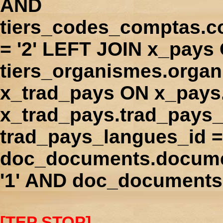
AND
tiers_codes_comptas.
= '2' LEFT JOIN x_pays
tiers_organismes.orga
x_trad_pays ON x_pays
x_trad_pays.trad_pays
trad_pays_langues_id 
doc_documents.docume
'1' AND doc_documents.
[TEP STOP]