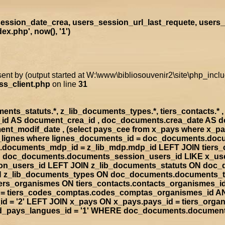
ssion_date_crea, users_session_url_last_requete, users_
x.php', now(), '1')
sent by (output started at W:\www\bibliosouvenir2\site\php_inc
ss_client.php
on line
31
s_statuts.*, z_lib_documents_types.*, tiers_contacts.* , t
a_id AS document_crea_id , doc_documents.crea_date AS 
nt_modif_date , (select pays_cee from x_pays where x_p
doc_lignes where lignes_documents_id = doc_documents.d
documents_mdp_id = z_lib_mdp.mdp_id LEFT JOIN tiers_
ON doc_documents.documents_session_users_id LIKE x_us
sion_users_id LEFT JOIN z_lib_documents_statuts ON doc
IN z_lib_documents_types ON doc_documents.documents_
rs_organismes ON tiers_contacts.contacts_organismes_id
d = tiers_codes_comptas.codes_comptas_organismes_id A
 = '2' LEFT JOIN x_pays ON x_pays.pays_id = tiers_org
rad_pays_langues_id = '1' WHERE doc_documents.documen