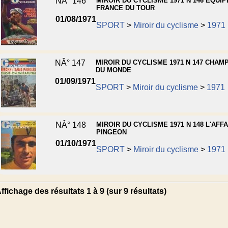
NÂ° 146
MIROIR DU CYCLISME 1971 N 146 EQUIP
FRANCE DU TOUR
01/08/1971
SPORT
>
Miroir du cyclisme
>
1971
NÂ° 147
MIROIR DU CYCLISME 1971 N 147 CHAM
DU MONDE
01/09/1971
SPORT
>
Miroir du cyclisme
>
1971
NÂ° 148
MIROIR DU CYCLISME 1971 N 148 L'AFFA
PINGEON
01/10/1971
SPORT
>
Miroir du cyclisme
>
1971
ffichage des résultats 1 à 9 (sur 9 résultats)