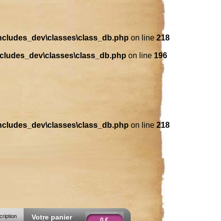
includes_dev\classes\class_db.php
on line
218
ncludes_dev\classes\class_db.php
on line
196
includes_dev\classes\class_db.php
on line
218
cription
Votre panier
0 €