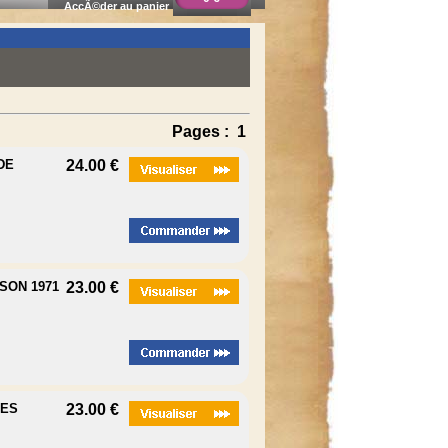
AccÃ©der au panier
Pages :
1
DE
24.00 €
ISON 1971
23.00 €
UES
23.00 €