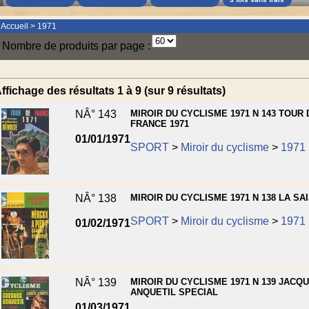
Accueil
>
1971
Nombre de produits par page :
ffichage des résultats 1 à 9 (sur 9 résultats)
NÂ° 143
MIROIR DU CYCLISME 1971 N 143 TOUR 
FRANCE 1971
01/01/1971
SPORT
>
Miroir du cyclisme
>
1971
NÂ° 138
MIROIR DU CYCLISME 1971 N 138 LA SA
SPORT
>
Miroir du cyclisme
>
1971
01/02/1971
NÂ° 139
MIROIR DU CYCLISME 1971 N 139 JACQ
ANQUETIL SPECIAL
01/03/1971