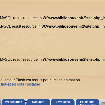
d MySQL result resource in
W:\www\bibliosouvenir2\site\php_
 MySQL result resource in
W:\www\bibliosouvenir2\site\php_i
d MySQL result resource in
W:\www\bibliosouvenir2\site\php_
e lecteur Flash est requis pour lire les animation.
liquez ici pour l'installer
AccÃ¨s Client
Présentation
Contacts
Livraisons
Paiements
ins
Mot de passe oubliÃ© ?
3 fois sans frais