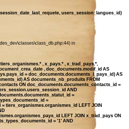
session_date_last_requete, users_session_langues_id)
ludes_dev\classes\class_db.php:44) in
iers_organismes.* , x_pays.* , x_trad_pays.*,
document_crea_date , doc_documents.modif_id AS
ays.pays_id = doc_documents.documents_l_pays_id) AS
ocuments_id) AS documents_nb_produits FROM
contacts ON doc_documents.documents_contacts_id =
ers_session.users_session_id AND
_documents.documents_statut_id =
types_documents_id =
 = tiers_organismes.organismes_id LEFT JOIN
ND
anismes.organismes_pays_id LEFT JOIN x_trad_pays ON
ts_types_documents_id = '1' AND