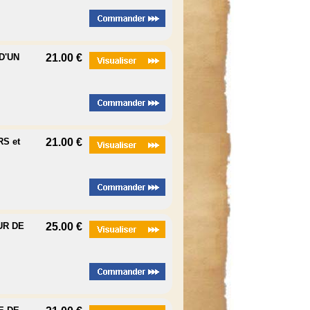
D'UN
21.00 €
S et
21.00 €
UR DE
25.00 €