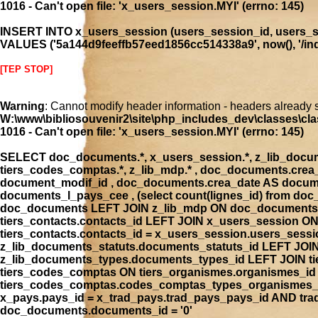
1016 - Can't open file: 'x_users_session.MYI' (errno: 145)
INSERT INTO x_users_session (users_session_id, users_se
VALUES ('5a144d9feeffb57eed1856cc514338a9', now(), '/inde
[TEP STOP]
Warning
: Cannot modify header information - headers already 
W:\www\bibliosouvenir2\site\php_includes_dev\classes\cla
1016 - Can't open file: 'x_users_session.MYI' (errno: 145)
SELECT doc_documents.*, x_users_session.*, z_lib_document
tiers_codes_comptas.*, z_lib_mdp.* , doc_documents.cre
document_modif_id , doc_documents.crea_date AS docume
documents_l_pays_cee , (select count(lignes_id) from 
doc_documents LEFT JOIN z_lib_mdp ON doc_documents.
tiers_contacts.contacts_id LEFT JOIN x_users_session 
tiers_contacts.contacts_id = x_users_session.users_ses
z_lib_documents_statuts.documents_statuts_id LEFT JO
z_lib_documents_types.documents_types_id LEFT JOIN tie
tiers_codes_comptas ON tiers_organismes.organismes_i
tiers_codes_comptas.codes_comptas_types_organismes_id
x_pays.pays_id = x_trad_pays.trad_pays_pays_id AND t
doc_documents.documents_id = '0'