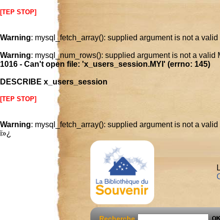
[TEP STOP]
Warning
: mysql_fetch_array(): supplied argument is not a vali
Warning
: mysql_num_rows(): supplied argument is not a valid
1016 - Can't open file: 'x_users_session.MYI' (errno: 145)
DESCRIBE x_users_session
[TEP STOP]
Warning
: mysql_fetch_array(): supplied argument is not a vali
ï»¿
L
C
Recherche