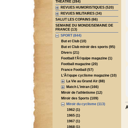
THEATRE (284)
REVUES HUMORISTIQUES (520)
REVUES MILITAIRES (34)
SALUT LES COPAINS (66)
SEMAINE DU MONDE/SEMAINE DE
FRANCE (13)
SPORT (844)
But et Club (10)
But et Club miroir des sports (95)
Divers (21)
Football l'Ã©quipe magazine (1)
Football magazine (20)
France Football (57)
L'Ã©qupe cyclisme magazine (10)
La Vie au Grand Air (88)
Match L'intran (166)
Miroir de l'athletisme (12)
Miroir des Sports (109)
Miroir du cyclisme (113)
A
1962 (1)
1965 (1)
1967 (1)
1968 (1)