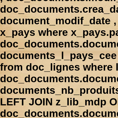
doc_documents.crea_d
document_modif_date , 
x_pays where x_pays.p
doc_documents.docume
documents_l_pays_cee ,
from doc_lignes where
doc_documents.docume
documents_nb_produi
LEFT JOIN z_lib_mdp 
doc_documents.docum