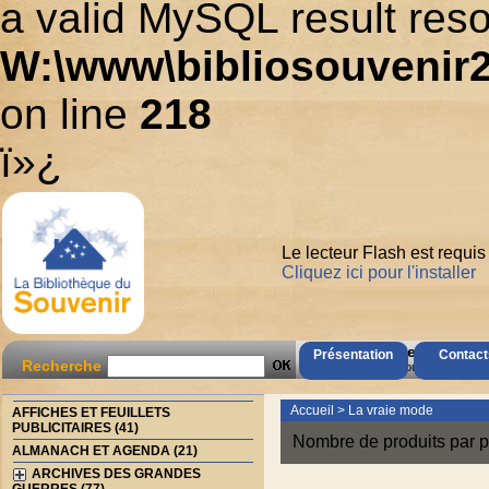
a valid MySQL result reso
W:\www\bibliosouvenir2
on line
218
ï»¿
Le lecteur Flash est requis
Cliquez ici pour l'installer
AccÃ¨s Client
Présentation
Contact
Recherche
Mot de passe oubliÃ© ?
Accueil
>
La vraie mode
AFFICHES ET FEUILLETS
PUBLICITAIRES (41)
Nombre de produits par p
ALMANACH ET AGENDA (21)
ARCHIVES DES GRANDES