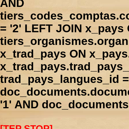
AND
tiers_codes_comptas.
= '2' LEFT JOIN x_pays
tiers_organismes.orga
x_trad_pays ON x_pays
x_trad_pays.trad_pays
trad_pays_langues_id 
doc_documents.docume
'1' AND doc_documents.
[TEP STOP]