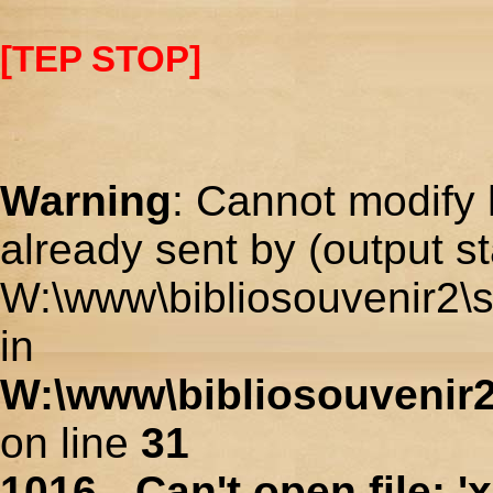
[TEP STOP]
Warning
: Cannot modify 
already sent by (output st
W:\www\bibliosouvenir2\s
in
W:\www\bibliosouvenir2
on line
31
1016 - Can't open file: 