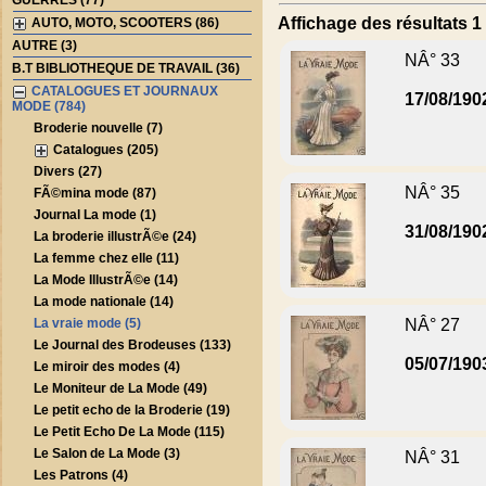
GUERRES (77)
Affichage des résultats 1 
AUTO, MOTO, SCOOTERS (86)
AUTRE (3)
NÂ° 33
B.T BIBLIOTHEQUE DE TRAVAIL (36)
CATALOGUES ET JOURNAUX
17/08/190
MODE (784)
Broderie nouvelle (7)
Catalogues (205)
Divers (27)
NÂ° 35
FÃ©mina mode (87)
Journal La mode (1)
31/08/190
La broderie illustrÃ©e (24)
La femme chez elle (11)
La Mode IllustrÃ©e (14)
La mode nationale (14)
La vraie mode (5)
NÂ° 27
Le Journal des Brodeuses (133)
05/07/190
Le miroir des modes (4)
Le Moniteur de La Mode (49)
Le petit echo de la Broderie (19)
Le Petit Echo De La Mode (115)
Le Salon de La Mode (3)
NÂ° 31
Les Patrons (4)