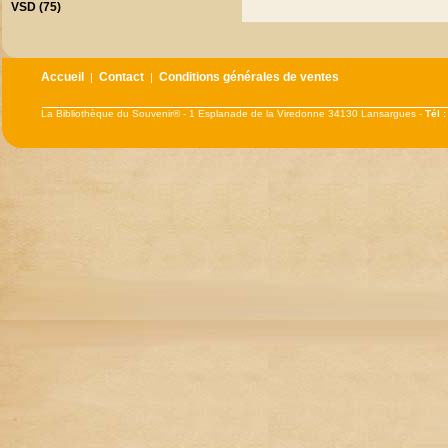
VSD (75)
Accueil
Contact
Conditions générales de ventes
|
|
La Bibliothèque du Souvenir® - 1 Esplanade de la Viredonne 34130 Lansargues -
Tél 