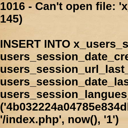
1016 - Can't open file: 
145)
INSERT INTO x_users_s
users_session_date_cr
users_session_url_last
users_session_date_las
users_session_langues
('4b032224a04785e834db
'/index.php', now(), '1')