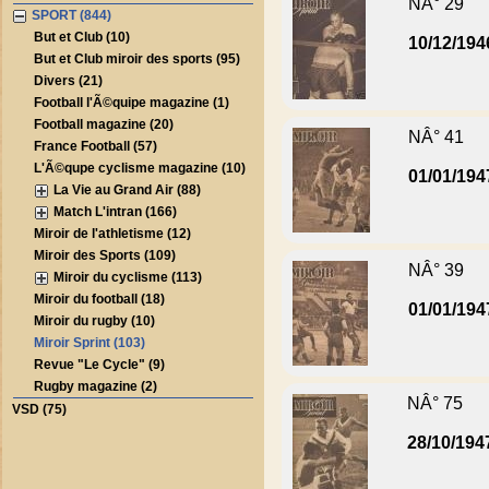
NÂ° 29
SPORT (844)
But et Club (10)
10/12/194
But et Club miroir des sports (95)
Divers (21)
Football l'Ã©quipe magazine (1)
Football magazine (20)
NÂ° 41
France Football (57)
L'Ã©qupe cyclisme magazine (10)
01/01/194
La Vie au Grand Air (88)
Match L'intran (166)
Miroir de l'athletisme (12)
Miroir des Sports (109)
NÂ° 39
Miroir du cyclisme (113)
Miroir du football (18)
01/01/194
Miroir du rugby (10)
Miroir Sprint (103)
Revue "Le Cycle" (9)
Rugby magazine (2)
NÂ° 75
VSD (75)
28/10/194