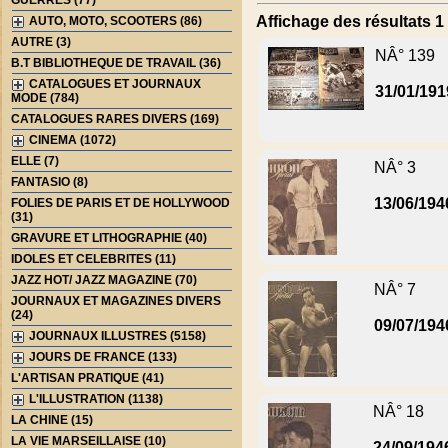
GUERRES (77)
Affichage des résultats 1 
AUTO, MOTO, SCOOTERS (86)
AUTRE (3)
NÂ° 139
B.T BIBLIOTHEQUE DE TRAVAIL (36)
CATALOGUES ET JOURNAUX
31/01/191
MODE (784)
CATALOGUES RARES DIVERS (169)
CINEMA (1072)
ELLE (7)
NÂ° 3
FANTASIO (8)
13/06/194
FOLIES DE PARIS ET DE HOLLYWOOD
(31)
GRAVURE ET LITHOGRAPHIE (40)
IDOLES ET CELEBRITES (11)
JAZZ HOT/ JAZZ MAGAZINE (70)
NÂ° 7
JOURNAUX ET MAGAZINES DIVERS
(24)
09/07/194
JOURNAUX ILLUSTRES (5158)
JOURS DE FRANCE (133)
L'ARTISAN PRATIQUE (41)
L'ILLUSTRATION (1138)
NÂ° 18
LA CHINE (15)
LA VIE MARSEILLAISE (10)
24/09/194