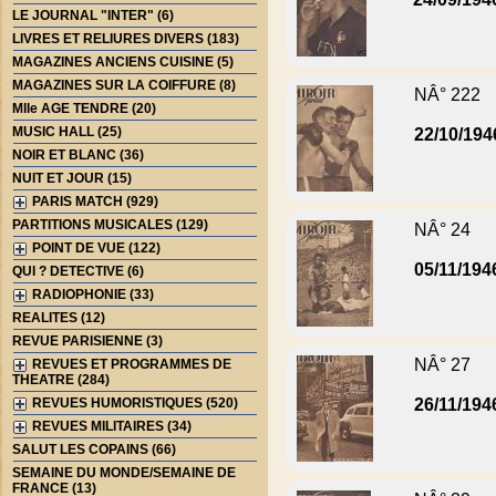
LE JOURNAL "INTER" (6)
LIVRES ET RELIURES DIVERS (183)
MAGAZINES ANCIENS CUISINE (5)
MAGAZINES SUR LA COIFFURE (8)
NÂ° 222
Mlle AGE TENDRE (20)
MUSIC HALL (25)
22/10/194
NOIR ET BLANC (36)
NUIT ET JOUR (15)
PARIS MATCH (929)
PARTITIONS MUSICALES (129)
NÂ° 24
POINT DE VUE (122)
05/11/194
QUI ? DETECTIVE (6)
RADIOPHONIE (33)
REALITES (12)
REVUE PARISIENNE (3)
NÂ° 27
REVUES ET PROGRAMMES DE
THEATRE (284)
REVUES HUMORISTIQUES (520)
26/11/194
REVUES MILITAIRES (34)
SALUT LES COPAINS (66)
SEMAINE DU MONDE/SEMAINE DE
FRANCE (13)