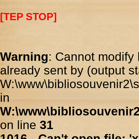
[TEP STOP]
Warning
: Cannot modify 
already sent by (output st
W:\www\bibliosouvenir2\s
in
W:\www\bibliosouvenir2
on line
31
1016 - Can't open file: 