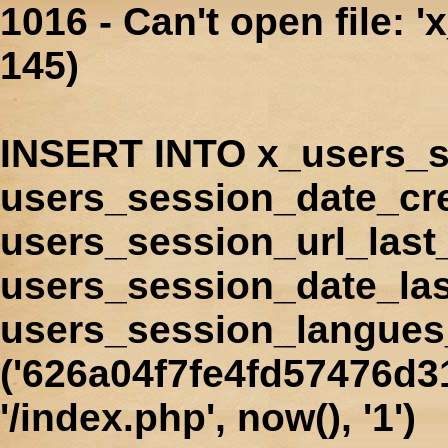
1016 - Can't open file: 
145)
INSERT INTO x_users_s
users_session_date_cr
users_session_url_last
users_session_date_las
users_session_langues
('626a04f7fe4fd57476d3
'/index.php', now(), '1')