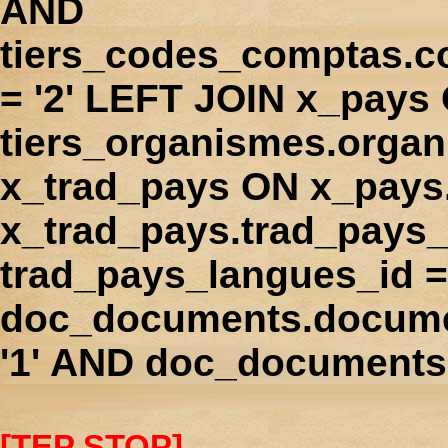
AND
tiers_codes_comptas.
= '2' LEFT JOIN x_pays
tiers_organismes.orga
x_trad_pays ON x_pays
x_trad_pays.trad_pays
trad_pays_langues_id 
doc_documents.docume
'1' AND doc_documents.
[TEP STOP]