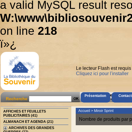
a valid MySQL result reso
W:\www\bibliosouvenir2
on line
218
ï»¿
Le lecteur Flash est requis
Cliquez ici pour l'installer
AccÃ¨s Client
Présentation
Contact
Recherche
Mot de passe oubliÃ© ?
Accueil
>
Miroir Sprint
AFFICHES ET FEUILLETS
PUBLICITAIRES (41)
Nombre de produits par p
ALMANACH ET AGENDA (21)
ARCHIVES DES GRANDES