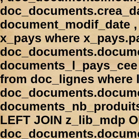
doc_documents.crea_d
document_modif_date , 
x_pays where x_pays.p
doc_documents.docume
documents_l_pays_cee ,
from doc_lignes where
doc_documents.docume
documents_nb_produi
LEFT JOIN z_lib_mdp 
doc_documents.docum