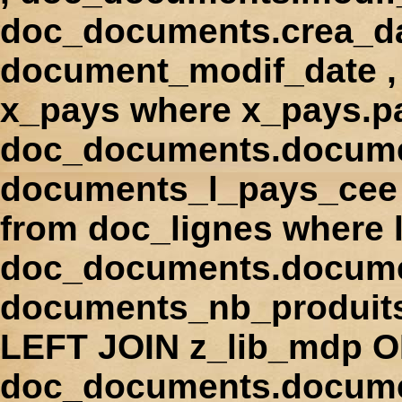
doc_documents.crea_d
document_modif_date , 
x_pays where x_pays.p
doc_documents.docume
documents_l_pays_cee ,
from doc_lignes where
doc_documents.docume
documents_nb_produi
LEFT JOIN z_lib_mdp 
doc_documents.docum