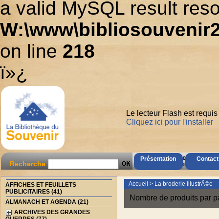
a valid MySQL result reso
W:\www\bibliosouvenir2
on line
218
ï»¿
Le lecteur Flash est requis
Cliquez ici pour l'installer
AccÃ¨s Client
Présentation
Contact
Recherche
Mot de passe oubliÃ© ?
Accueil
>
La broderie illustrÃ©e
AFFICHES ET FEUILLETS
PUBLICITAIRES (41)
Nombre de produits par p
ALMANACH ET AGENDA (21)
ARCHIVES DES GRANDES