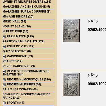
LIVRES ET RELIURES DIVERS (183)
MAGAZINES ANCIENS CUISINE (5)
MAGAZINES SUR LA COIFFURE (8)
Mlle AGE TENDRE (20)
NÂ° 5
MUSIC HALL (25)
NOIR ET BLANC (36)
02/02/190
NUIT ET JOUR (15)
PARIS MATCH (929)
PARTITIONS MUSICALES (129)
POINT DE VUE (122)
QUI ? DETECTIVE (6)
RADIOPHONIE (33)
REALITES (12)
REVUE PARISIENNE (3)
REVUES ET PROGRAMMES DE
THEATRE (284)
NÂ° 6
REVUES HUMORISTIQUES (520)
09/02/190
REVUES MILITAIRES (34)
SALUT LES COPAINS (66)
SEMAINE DU MONDE/SEMAINE DE
FRANCE (13)
SPORT (844)