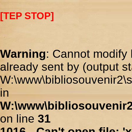
[TEP STOP]
Warning
: Cannot modify 
already sent by (output st
W:\www\bibliosouvenir2\s
in
W:\www\bibliosouvenir2
on line
31
1016 - Can't open file: 