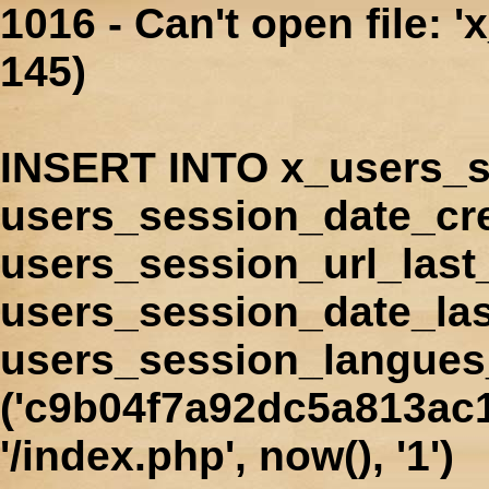
1016 - Can't open file: 
145)
INSERT INTO x_users_s
users_session_date_cr
users_session_url_last
users_session_date_las
users_session_langues
('c9b04f7a92dc5a813ac1
'/index.php', now(), '1')