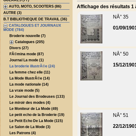
GUERRES (77)
Affichage des résultats 1 
AUTO, MOTO, SCOOTERS (86)
AUTRE (3)
NÂ° 35
B.T BIBLIOTHEQUE DE TRAVAIL (36)
CATALOGUES ET JOURNAUX
01/09/190
MODE (784)
Broderie nouvelle (7)
Catalogues (205)
Divers (27)
NÂ° 50
FÃ©mina mode (87)
Journal La mode (1)
15/12/190
La broderie illustrÃ©e (24)
La femme chez elle (11)
La Mode IllustrÃ©e (14)
La mode nationale (14)
La vraie mode (5)
Le Journal des Brodeuses (133)
Le miroir des modes (4)
Le Moniteur de La Mode (49)
Le petit echo de la Broderie (19)
NÂ° 51
Le Petit Echo De La Mode (115)
22/12/190
Le Salon de La Mode (3)
Les Patrons (4)