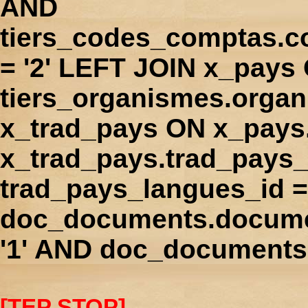
AND
tiers_codes_comptas.
= '2' LEFT JOIN x_pays
tiers_organismes.orga
x_trad_pays ON x_pays
x_trad_pays.trad_pays
trad_pays_langues_id 
doc_documents.docume
'1' AND doc_documents.
[TEP STOP]