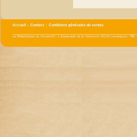
Accueil
Contact
Conditions générales de ventes
|
|
La Bibliothèque du Souvenir® - 1 Esplanade de la Viredonne 34130 Lansargues -
Tél 