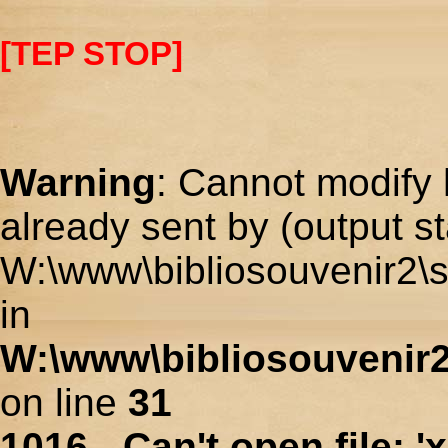
[TEP STOP]
Warning
: Cannot modify 
already sent by (output st
W:\www\bibliosouvenir2\s
in
W:\www\bibliosouvenir2
on line
31
1016 - Can't open file: 