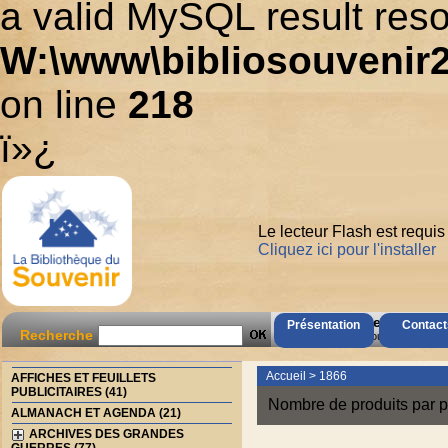
a valid MySQL result reso
W:\www\bibliosouvenir2
on line
218
ï»¿
Le lecteur Flash est requis
Cliquez ici pour l'installer
AccÃ¨s Client
Présentation
Contact
Recherche
Mot de passe oubliÃ© ?
Accueil
>
1866
AFFICHES ET FEUILLETS
PUBLICITAIRES (41)
Nombre de produits par p
ALMANACH ET AGENDA (21)
ARCHIVES DES GRANDES