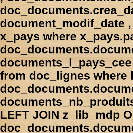
doc_documents.crea_d
document_modif_date , 
x_pays where x_pays.p
doc_documents.docume
documents_l_pays_cee ,
from doc_lignes where
doc_documents.docume
documents_nb_produi
LEFT JOIN z_lib_mdp 
doc_documents.docum