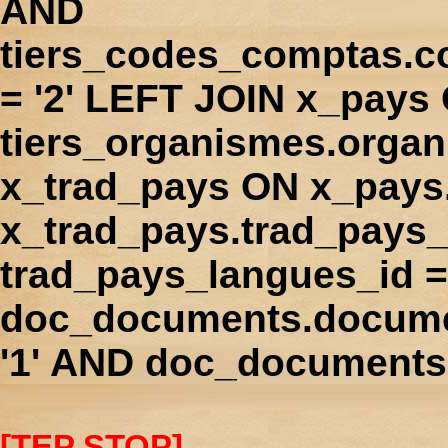
AND
tiers_codes_comptas.
= '2' LEFT JOIN x_pays
tiers_organismes.orga
x_trad_pays ON x_pays
x_trad_pays.trad_pays
trad_pays_langues_id 
doc_documents.docume
'1' AND doc_documents.
[TEP STOP]