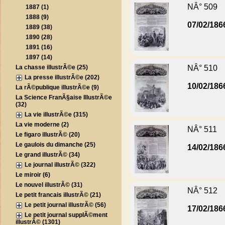
NÂ° 509
1887 (1)
1888 (9)
07/02/186
1889 (38)
1890 (28)
1891 (16)
1897 (14)
La chasse illustrÃ©e (25)
NÂ° 510
La presse illustrÃ©e (202)
10/02/186
La rÃ©publique illustrÃ©e (9)
La Science FranÃ§aise IllustrÃ©e
(32)
La vie illustrÃ©e (315)
La vie moderne (2)
NÂ° 511
Le figaro illustrÃ© (20)
Le gaulois du dimanche (25)
14/02/186
Le grand illustrÃ© (34)
Le journal illustrÃ© (322)
Le miroir (6)
Le nouvel illustrÃ© (31)
NÂ° 512
Le petit francais illustrÃ© (21)
Le petit journal illustrÃ© (56)
17/02/186
Le petit journal supplÃ©ment
illustrÃ© (1301)