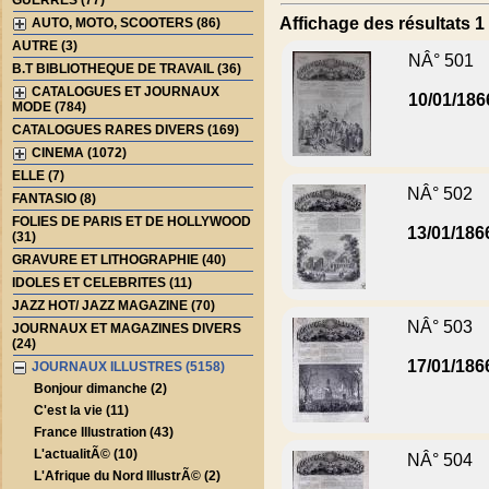
GUERRES (77)
Affichage des résultats 1 
AUTO, MOTO, SCOOTERS (86)
AUTRE (3)
NÂ° 501
B.T BIBLIOTHEQUE DE TRAVAIL (36)
CATALOGUES ET JOURNAUX
10/01/186
MODE (784)
CATALOGUES RARES DIVERS (169)
CINEMA (1072)
ELLE (7)
NÂ° 502
FANTASIO (8)
FOLIES DE PARIS ET DE HOLLYWOOD
13/01/186
(31)
GRAVURE ET LITHOGRAPHIE (40)
IDOLES ET CELEBRITES (11)
JAZZ HOT/ JAZZ MAGAZINE (70)
NÂ° 503
JOURNAUX ET MAGAZINES DIVERS
(24)
17/01/186
JOURNAUX ILLUSTRES (5158)
Bonjour dimanche (2)
C'est la vie (11)
France Illustration (43)
L'actualitÃ© (10)
NÂ° 504
L'Afrique du Nord IllustrÃ© (2)