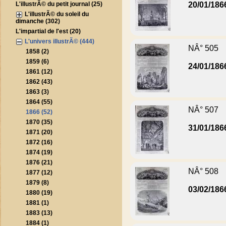
L'illustrÃ© du petit journal (25)
20/01/186
L'illustrÃ© du soleil du
dimanche (302)
L'impartial de l'est (20)
L'univers illustrÃ© (444)
NÂ° 505
1858 (2)
1859 (6)
24/01/186
1861 (12)
1862 (43)
1863 (3)
1864 (55)
NÂ° 507
1866 (52)
1870 (35)
31/01/186
1871 (20)
1872 (16)
1874 (19)
1876 (21)
NÂ° 508
1877 (12)
1879 (8)
03/02/186
1880 (19)
1881 (1)
1883 (13)
1884 (1)