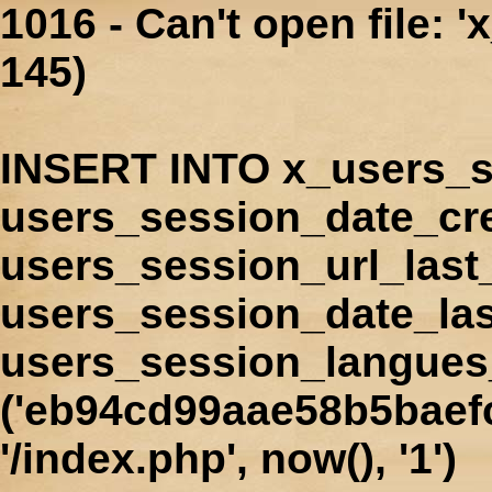
1016 - Can't open file: 
145)
INSERT INTO x_users_s
users_session_date_cr
users_session_url_last
users_session_date_las
users_session_langues
('eb94cd99aae58b5baefc
'/index.php', now(), '1')