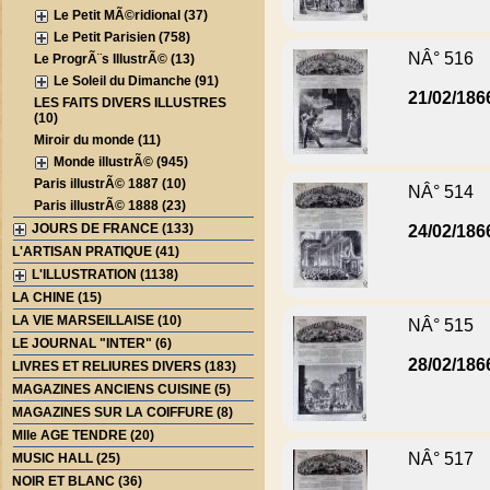
Le Petit MÃ©ridional (37)
Le Petit Parisien (758)
NÂ° 516
Le ProgrÃ¨s IllustrÃ© (13)
Le Soleil du Dimanche (91)
21/02/186
LES FAITS DIVERS ILLUSTRES
(10)
Miroir du monde (11)
Monde illustrÃ© (945)
Paris illustrÃ© 1887 (10)
NÂ° 514
Paris illustrÃ© 1888 (23)
JOURS DE FRANCE (133)
24/02/186
L'ARTISAN PRATIQUE (41)
L'ILLUSTRATION (1138)
LA CHINE (15)
LA VIE MARSEILLAISE (10)
NÂ° 515
LE JOURNAL "INTER" (6)
28/02/186
LIVRES ET RELIURES DIVERS (183)
MAGAZINES ANCIENS CUISINE (5)
MAGAZINES SUR LA COIFFURE (8)
Mlle AGE TENDRE (20)
NÂ° 517
MUSIC HALL (25)
NOIR ET BLANC (36)