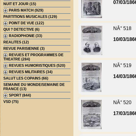
07/03/186
NUIT ET JOUR (15)
PARIS MATCH (929)
PARTITIONS MUSICALES (129)
POINT DE VUE (122)
NÂ° 518
QUI ? DETECTIVE (6)
RADIOPHONIE (33)
10/03/186
REALITES (12)
REVUE PARISIENNE (3)
REVUES ET PROGRAMMES DE
THEATRE (284)
NÂ° 519
REVUES HUMORISTIQUES (520)
REVUES MILITAIRES (34)
14/03/186
SALUT LES COPAINS (66)
SEMAINE DU MONDE/SEMAINE DE
FRANCE (13)
SPORT (844)
VSD (75)
NÂ° 520
17/03/186