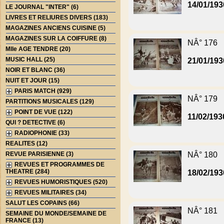
14/01/193
LE JOURNAL "INTER" (6)
LIVRES ET RELIURES DIVERS (183)
MAGAZINES ANCIENS CUISINE (5)
MAGAZINES SUR LA COIFFURE (8)
NÂ° 176
Mlle AGE TENDRE (20)
MUSIC HALL (25)
21/01/193
NOIR ET BLANC (36)
NUIT ET JOUR (15)
PARIS MATCH (929)
NÂ° 179
PARTITIONS MUSICALES (129)
POINT DE VUE (122)
11/02/193
QUI ? DETECTIVE (6)
RADIOPHONIE (33)
REALITES (12)
REVUE PARISIENNE (3)
NÂ° 180
REVUES ET PROGRAMMES DE
THEATRE (284)
18/02/193
REVUES HUMORISTIQUES (520)
REVUES MILITAIRES (34)
SALUT LES COPAINS (66)
NÂ° 181
SEMAINE DU MONDE/SEMAINE DE
FRANCE (13)