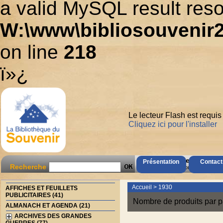
a valid MySQL result reso
W:\www\bibliosouvenir2
on line
218
ï»¿
Le lecteur Flash est requis
Cliquez ici pour l'installer
AccÃ¨s Client
Présentation
Contact
Recherche
Mot de passe oubliÃ© ?
Accueil
>
1930
AFFICHES ET FEUILLETS
PUBLICITAIRES (41)
Nombre de produits par p
ALMANACH ET AGENDA (21)
ARCHIVES DES GRANDES