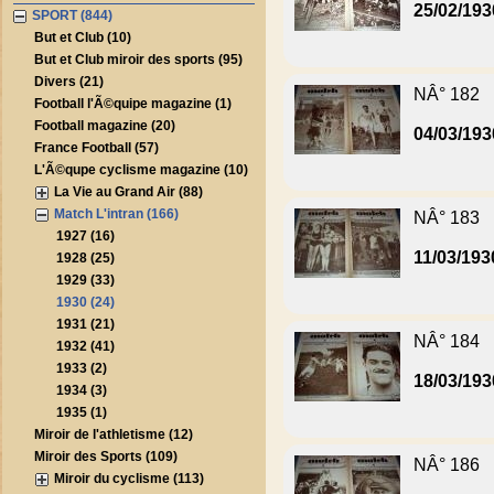
25/02/193
SPORT (844)
But et Club (10)
But et Club miroir des sports (95)
Divers (21)
NÂ° 182
Football l'Ã©quipe magazine (1)
Football magazine (20)
04/03/193
France Football (57)
L'Ã©qupe cyclisme magazine (10)
La Vie au Grand Air (88)
Match L'intran (166)
NÂ° 183
1927 (16)
11/03/193
1928 (25)
1929 (33)
1930 (24)
1931 (21)
NÂ° 184
1932 (41)
1933 (2)
18/03/193
1934 (3)
1935 (1)
Miroir de l'athletisme (12)
Miroir des Sports (109)
NÂ° 186
Miroir du cyclisme (113)