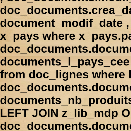
doc_documents.crea_d
document_modif_date , 
x_pays where x_pays.p
doc_documents.docume
documents_l_pays_cee ,
from doc_lignes where
doc_documents.docume
documents_nb_produi
LEFT JOIN z_lib_mdp 
doc_documents.docum