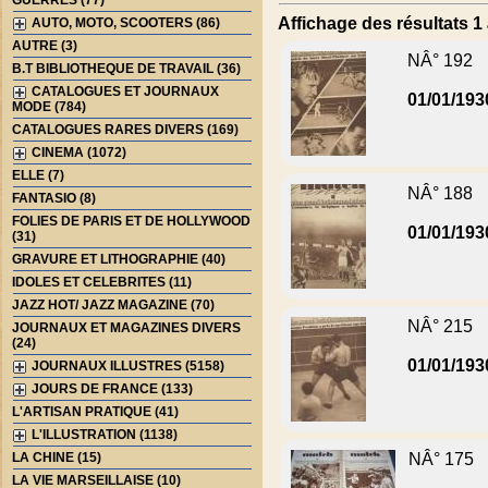
GUERRES (77)
Affichage des résultats 1 
AUTO, MOTO, SCOOTERS (86)
AUTRE (3)
NÂ° 192
B.T BIBLIOTHEQUE DE TRAVAIL (36)
CATALOGUES ET JOURNAUX
01/01/193
MODE (784)
CATALOGUES RARES DIVERS (169)
CINEMA (1072)
ELLE (7)
NÂ° 188
FANTASIO (8)
FOLIES DE PARIS ET DE HOLLYWOOD
01/01/193
(31)
GRAVURE ET LITHOGRAPHIE (40)
IDOLES ET CELEBRITES (11)
JAZZ HOT/ JAZZ MAGAZINE (70)
NÂ° 215
JOURNAUX ET MAGAZINES DIVERS
(24)
01/01/193
JOURNAUX ILLUSTRES (5158)
JOURS DE FRANCE (133)
L'ARTISAN PRATIQUE (41)
L'ILLUSTRATION (1138)
LA CHINE (15)
NÂ° 175
LA VIE MARSEILLAISE (10)