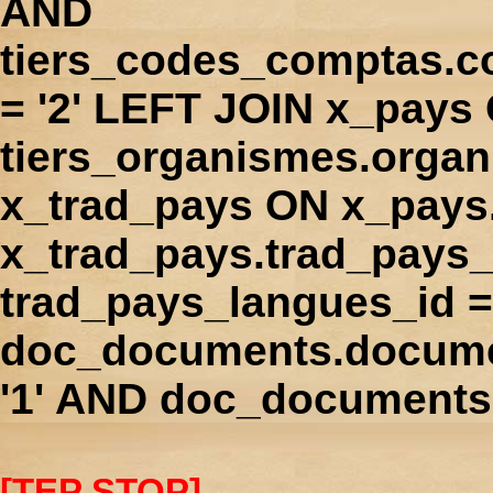
AND
tiers_codes_comptas.
= '2' LEFT JOIN x_pays
tiers_organismes.orga
x_trad_pays ON x_pays
x_trad_pays.trad_pays
trad_pays_langues_id 
doc_documents.docume
'1' AND doc_documents.
[TEP STOP]