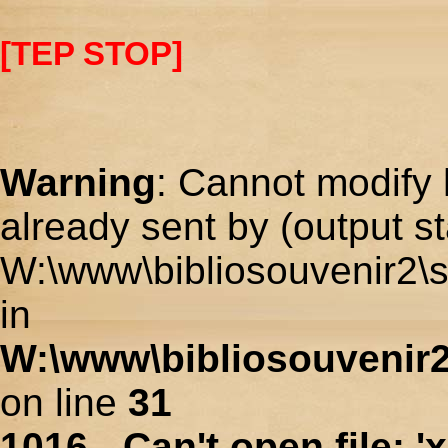
[TEP STOP]
Warning
: Cannot modify 
already sent by (output st
W:\www\bibliosouvenir2\s
in
W:\www\bibliosouvenir2
on line
31
1016 - Can't open file: 