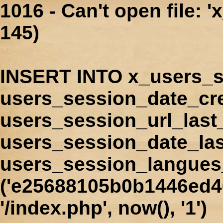
1016 - Can't open file: 
145)
INSERT INTO x_users_s
users_session_date_cr
users_session_url_last
users_session_date_las
users_session_langues
('e25688105b0b1446ed46
'/index.php', now(), '1')