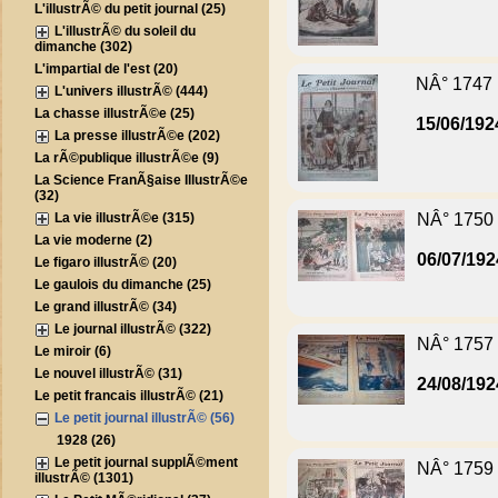
L'illustrÃ© du petit journal (25)
L'illustrÃ© du soleil du
dimanche (302)
L'impartial de l'est (20)
NÂ° 1747
L'univers illustrÃ© (444)
La chasse illustrÃ©e (25)
15/06/192
La presse illustrÃ©e (202)
La rÃ©publique illustrÃ©e (9)
La Science FranÃ§aise IllustrÃ©e
(32)
La vie illustrÃ©e (315)
NÂ° 1750
La vie moderne (2)
06/07/192
Le figaro illustrÃ© (20)
Le gaulois du dimanche (25)
Le grand illustrÃ© (34)
Le journal illustrÃ© (322)
NÂ° 1757
Le miroir (6)
Le nouvel illustrÃ© (31)
24/08/192
Le petit francais illustrÃ© (21)
Le petit journal illustrÃ© (56)
1928 (26)
Le petit journal supplÃ©ment
NÂ° 1759
illustrÃ© (1301)