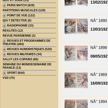
NUIT ET JOUR (15)
13/02/192
PARIS MATCH (929)
PARTITIONS MUSICALES (129)
POINT DE VUE (122)
NÂ° 1890
QUI ? DETECTIVE (6)
RADIOPHONIE (33)
13/03/192
REALITES (12)
REVUE PARISIENNE (3)
REVUES ET PROGRAMMES DE
THEATRE (284)
NÂ° 1898
REVUES HUMORISTIQUES (520)
REVUES MILITAIRES (34)
08/05/192
SALUT LES COPAINS (66)
SEMAINE DU MONDE/SEMAINE DE
FRANCE (13)
SPORT (844)
NÂ° 1969
VSD (75)
16/09/192
NÂ° 1994