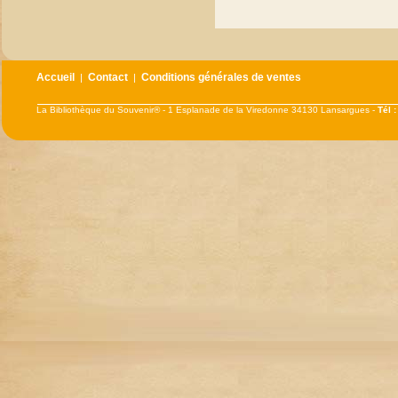
Accueil
Contact
Conditions générales de ventes
|
|
La Bibliothèque du Souvenir® - 1 Esplanade de la Viredonne 34130 Lansargues -
Tél 