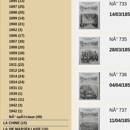
1895 (33)
NÂ° 733
1897 (25)
1898 (20)
14/03/18
1899 (14)
1900 (21)
1902 (3)
1906 (17)
NÂ° 735
1907 (30)
1908 (20)
28/03/18
1909 (18)
1910 (24)
1911 (22)
1912 (24)
NÂ° 736
1914 (24)
1924 (24)
04/04/18
1931 (1)
1939 (1)
1941 (11)
1942 (3)
NÂ° 737
1942 (1)
NÂ° spÃ©ciaux (49)
11/04/18
LA CHINE (15)
LA VIE MARSEILLAISE (10)