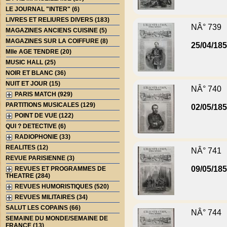
LE JOURNAL "INTER" (6)
LIVRES ET RELIURES DIVERS (183)
NÂ° 739
MAGAZINES ANCIENS CUISINE (5)
MAGAZINES SUR LA COIFFURE (8)
25/04/18
Mlle AGE TENDRE (20)
MUSIC HALL (25)
NOIR ET BLANC (36)
NUIT ET JOUR (15)
NÂ° 740
PARIS MATCH (929)
PARTITIONS MUSICALES (129)
02/05/18
POINT DE VUE (122)
QUI ? DETECTIVE (6)
RADIOPHONIE (33)
REALITES (12)
NÂ° 741
REVUE PARISIENNE (3)
09/05/18
REVUES ET PROGRAMMES DE
THEATRE (284)
REVUES HUMORISTIQUES (520)
REVUES MILITAIRES (34)
SALUT LES COPAINS (66)
NÂ° 744
SEMAINE DU MONDE/SEMAINE DE
FRANCE (13)