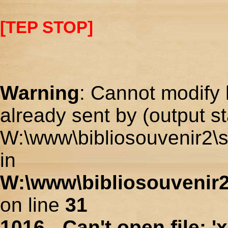
[TEP STOP]
Warning
: Cannot modify 
already sent by (output st
W:\www\bibliosouvenir2\s
in
W:\www\bibliosouvenir2
on line
31
1016 - Can't open file: 