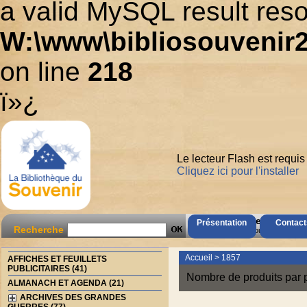
a valid MySQL result reso
W:\www\bibliosouvenir2
on line
218
ï»¿
Le lecteur Flash est requis
Cliquez ici pour l'installer
AccÃ¨s Client
Présentation
Contact
Recherche
Mot de passe oubliÃ© ?
Accueil
>
1857
AFFICHES ET FEUILLETS
PUBLICITAIRES (41)
Nombre de produits par 
ALMANACH ET AGENDA (21)
ARCHIVES DES GRANDES