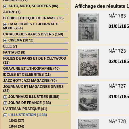
GUERRES (77)
Affichage des résultats 1
AUTO, MOTO, SCOOTERS (86)
AUTRE (3)
NÂ° 763
B.T BIBLIOTHEQUE DE TRAVAIL (36)
CATALOGUES ET JOURNAUX
01/01/18
MODE (784)
CATALOGUES RARES DIVERS (169)
CINEMA (1072)
ELLE (7)
NÂ° 723
FANTASIO (8)
FOLIES DE PARIS ET DE HOLLYWOOD
03/01/18
(31)
GRAVURE ET LITHOGRAPHIE (40)
IDOLES ET CELEBRITES (11)
JAZZ HOT/ JAZZ MAGAZINE (70)
NÂ° 727
JOURNAUX ET MAGAZINES DIVERS
(24)
31/01/18
JOURNAUX ILLUSTRES (5158)
JOURS DE FRANCE (133)
L'ARTISAN PRATIQUE (41)
L'ILLUSTRATION (1138)
1843 (37)
NÂ° 728
1844 (34)