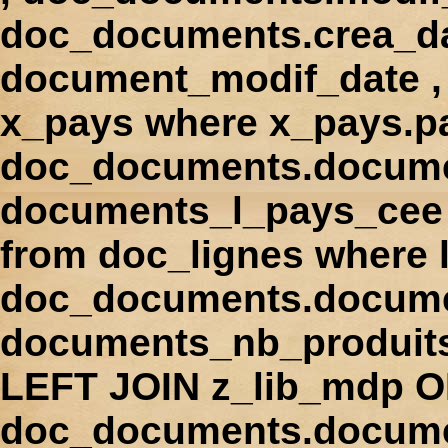
doc_documents.crea_d
document_modif_date , 
x_pays where x_pays.p
doc_documents.docume
documents_l_pays_cee ,
from doc_lignes where
doc_documents.docume
documents_nb_produi
LEFT JOIN z_lib_mdp 
doc_documents.docum