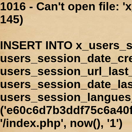
1016 - Can't open file: 
145)
INSERT INTO x_users_s
users_session_date_cr
users_session_url_last
users_session_date_las
users_session_langues
('e60c6d7b3ddf75c6a40f
'/index.php', now(), '1')