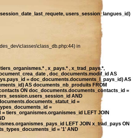
session_date_last_requete, users_session_langues_id)
ludes_dev\classes\class_db.php:44) in
iers_organismes.* , x_pays.* , x_trad_pays.*,
document_crea_date , doc_documents.modif_id AS
ays.pays_id = doc_documents.documents_l_pays_id) AS
ocuments_id) AS documents_nb_produits FROM
contacts ON doc_documents.documents_contacts_id =
ers_session.users_session_id AND
_documents.documents_statut_id =
types_documents_id =
 = tiers_organismes.organismes_id LEFT JOIN
ND
anismes.organismes_pays_id LEFT JOIN x_trad_pays ON
ts_types_documents_id = '1' AND