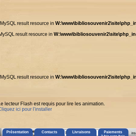
d MySQL result resource in
W:\www\bibliosouvenir2\site\php_
 MySQL result resource in
W:\www\bibliosouvenir2\site\php_i
d MySQL result resource in
W:\www\bibliosouvenir2\site\php_
e lecteur Flash est requis pour lire les animation.
liquez ici pour l'installer
AccÃ¨s Client
Présentation
Contacts
Livraisons
Paiements
ins
Mot de passe oubliÃ© ?
3 fois sans frais