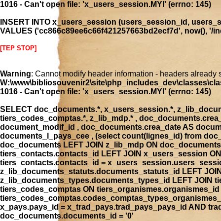
1016 - Can't open file: 'x_users_session.MYI' (errno: 145)
INSERT INTO x_users_session (users_session_id, users_se
VALUES ('cc866c89ee6c66f421257663bd2ecf7d', now(), '/inde
[TEP STOP]
Warning
: Cannot modify header information - headers already 
W:\www\bibliosouvenir2\site\php_includes_dev\classes\cla
1016 - Can't open file: 'x_users_session.MYI' (errno: 145)
SELECT doc_documents.*, x_users_session.*, z_lib_document
tiers_codes_comptas.*, z_lib_mdp.* , doc_documents.cre
document_modif_id , doc_documents.crea_date AS docume
documents_l_pays_cee , (select count(lignes_id) from 
doc_documents LEFT JOIN z_lib_mdp ON doc_documents.
tiers_contacts.contacts_id LEFT JOIN x_users_session 
tiers_contacts.contacts_id = x_users_session.users_ses
z_lib_documents_statuts.documents_statuts_id LEFT JO
z_lib_documents_types.documents_types_id LEFT JOIN tie
tiers_codes_comptas ON tiers_organismes.organismes_i
tiers_codes_comptas.codes_comptas_types_organismes_id
x_pays.pays_id = x_trad_pays.trad_pays_pays_id AND t
doc_documents.documents_id = '0'