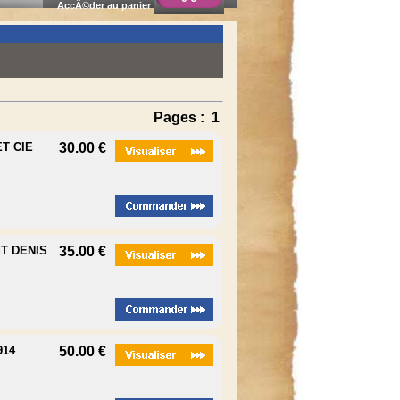
AccÃ©der au panier
Pages :
1
T CIE
30.00 €
T DENIS
35.00 €
914
50.00 €