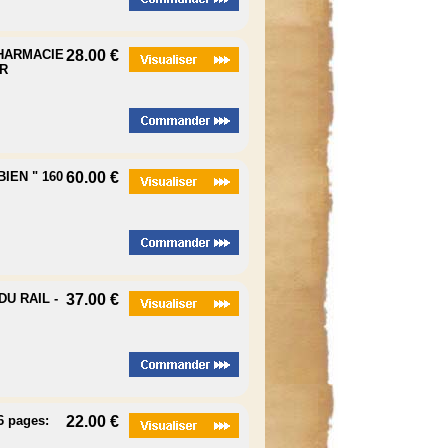
PHARMACIE
28.00 €
R
IEN " 160
60.00 €
U RAIL -
37.00 €
 pages:
22.00 €