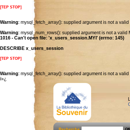
[TEP STOP]
Warning
: mysql_fetch_array(): supplied argument is not a vali
Warning
: mysql_num_rows(): supplied argument is not a valid
1016 - Can't open file: 'x_users_session.MYI' (errno: 145)
DESCRIBE x_users_session
[TEP STOP]
Warning
: mysql_fetch_array(): supplied argument is not a vali
ï»¿
L
C
Recherche