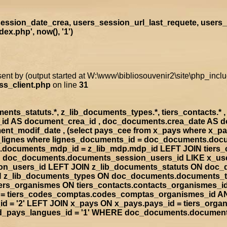
ssion_date_crea, users_session_url_last_requete, users_
x.php', now(), '1')
sent by (output started at W:\www\bibliosouvenir2\site\php_inc
ss_client.php
on line
31
s_statuts.*, z_lib_documents_types.*, tiers_contacts.* , t
a_id AS document_crea_id , doc_documents.crea_date AS 
nt_modif_date , (select pays_cee from x_pays where x_p
doc_lignes where lignes_documents_id = doc_documents.d
documents_mdp_id = z_lib_mdp.mdp_id LEFT JOIN tiers_
ON doc_documents.documents_session_users_id LIKE x_us
sion_users_id LEFT JOIN z_lib_documents_statuts ON doc
IN z_lib_documents_types ON doc_documents.documents_
rs_organismes ON tiers_contacts.contacts_organismes_id
d = tiers_codes_comptas.codes_comptas_organismes_id A
 = '2' LEFT JOIN x_pays ON x_pays.pays_id = tiers_org
rad_pays_langues_id = '1' WHERE doc_documents.documen