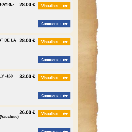
 PAYRE-
28.00 €
T DE LA
28.00 €
Y -160
33.00 €
E
26.00 €
Vaucluse)