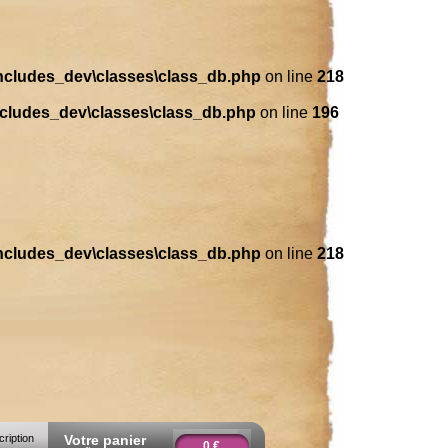
includes_dev\classes\class_db.php
on line
218
ncludes_dev\classes\class_db.php
on line
196
includes_dev\classes\class_db.php
on line
218
cription
Votre panier
0 €