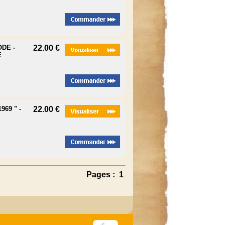
DE -
22.00 €
E
69 " -
22.00 €
Pages :
1