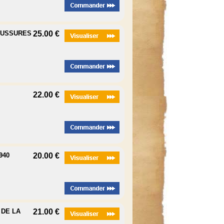
AUSSURES
25.00 €
22.00 €
940
20.00 €
DE LA
21.00 €