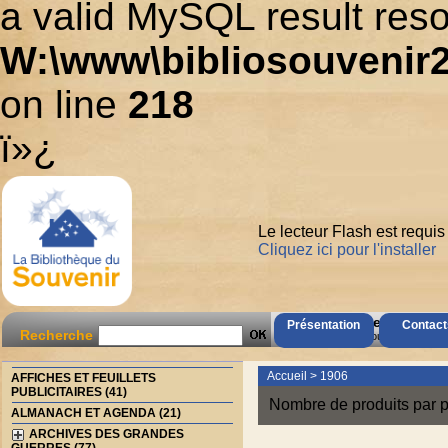
a valid MySQL result reso
W:\www\bibliosouvenir2
on line
218
ï»¿
Le lecteur Flash est requis
Cliquez ici pour l'installer
AccÃ¨s Client
Présentation
Contact
Recherche
Mot de passe oubliÃ© ?
Accueil
>
1906
AFFICHES ET FEUILLETS
PUBLICITAIRES (41)
Nombre de produits par p
ALMANACH ET AGENDA (21)
ARCHIVES DES GRANDES