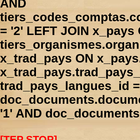
AND
tiers_codes_comptas.
= '2' LEFT JOIN x_pays
tiers_organismes.orga
x_trad_pays ON x_pays
x_trad_pays.trad_pays
trad_pays_langues_id 
doc_documents.docume
'1' AND doc_documents.
[TEP STOP]