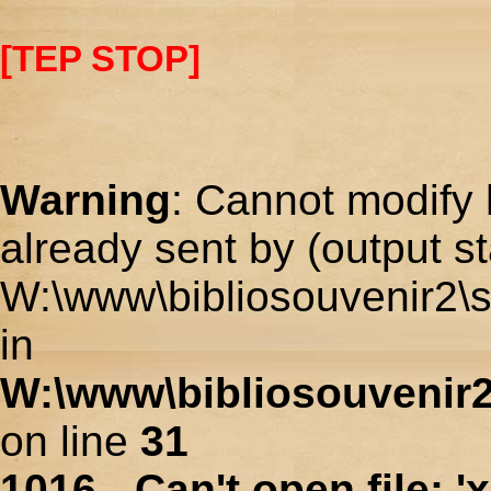
[TEP STOP]
Warning
: Cannot modify 
already sent by (output st
W:\www\bibliosouvenir2\s
in
W:\www\bibliosouvenir2
on line
31
1016 - Can't open file: 