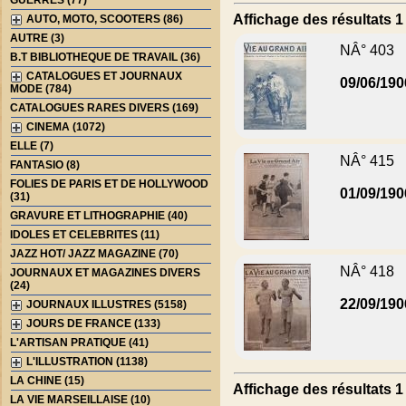
GUERRES (77)
Affichage des résultats 1 
AUTO, MOTO, SCOOTERS (86)
AUTRE (3)
NÂ° 403
B.T BIBLIOTHEQUE DE TRAVAIL (36)
CATALOGUES ET JOURNAUX
09/06/190
MODE (784)
CATALOGUES RARES DIVERS (169)
CINEMA (1072)
ELLE (7)
NÂ° 415
FANTASIO (8)
FOLIES DE PARIS ET DE HOLLYWOOD
01/09/190
(31)
GRAVURE ET LITHOGRAPHIE (40)
IDOLES ET CELEBRITES (11)
JAZZ HOT/ JAZZ MAGAZINE (70)
NÂ° 418
JOURNAUX ET MAGAZINES DIVERS
(24)
22/09/190
JOURNAUX ILLUSTRES (5158)
JOURS DE FRANCE (133)
L'ARTISAN PRATIQUE (41)
L'ILLUSTRATION (1138)
LA CHINE (15)
Affichage des résultats 1 
LA VIE MARSEILLAISE (10)