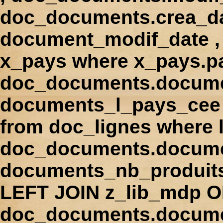
doc_documents.crea_d
document_modif_date , 
x_pays where x_pays.p
doc_documents.docume
documents_l_pays_cee ,
from doc_lignes where
doc_documents.docume
documents_nb_produi
LEFT JOIN z_lib_mdp 
doc_documents.docum