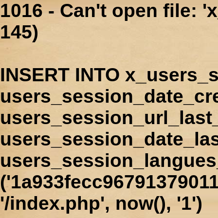
1016 - Can't open file: 
145)
INSERT INTO x_users_s
users_session_date_cr
users_session_url_last
users_session_date_las
users_session_langues
('1a933fecc96791379011
'/index.php', now(), '1')