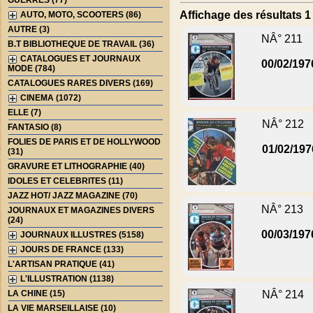
GUERRES (77)
Affichage des résultats 1 
AUTO, MOTO, SCOOTERS (86)
AUTRE (3)
NÂ° 211
B.T BIBLIOTHEQUE DE TRAVAIL (36)
CATALOGUES ET JOURNAUX
00/02/197
MODE (784)
CATALOGUES RARES DIVERS (169)
CINEMA (1072)
ELLE (7)
NÂ° 212
FANTASIO (8)
FOLIES DE PARIS ET DE HOLLYWOOD
01/02/197
(31)
GRAVURE ET LITHOGRAPHIE (40)
IDOLES ET CELEBRITES (11)
JAZZ HOT/ JAZZ MAGAZINE (70)
NÂ° 213
JOURNAUX ET MAGAZINES DIVERS
(24)
00/03/197
JOURNAUX ILLUSTRES (5158)
JOURS DE FRANCE (133)
L'ARTISAN PRATIQUE (41)
L'ILLUSTRATION (1138)
LA CHINE (15)
NÂ° 214
LA VIE MARSEILLAISE (10)