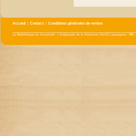
Accueil
Contact
Conditions générales de ventes
|
|
La Bibliothèque du Souvenir® - 1 Esplanade de la Viredonne 34130 Lansargues -
Tél 