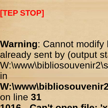
[TEP STOP]
Warning
: Cannot modify 
already sent by (output st
W:\www\bibliosouvenir2\s
in
W:\www\bibliosouvenir2
on line
31
1016 - Can't open file: 