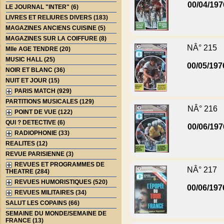
00/04/197
LE JOURNAL "INTER" (6)
LIVRES ET RELIURES DIVERS (183)
MAGAZINES ANCIENS CUISINE (5)
MAGAZINES SUR LA COIFFURE (8)
NÂ° 215
Mlle AGE TENDRE (20)
MUSIC HALL (25)
00/05/197
NOIR ET BLANC (36)
NUIT ET JOUR (15)
PARIS MATCH (929)
PARTITIONS MUSICALES (129)
NÂ° 216
POINT DE VUE (122)
QUI ? DETECTIVE (6)
00/06/197
RADIOPHONIE (33)
REALITES (12)
REVUE PARISIENNE (3)
REVUES ET PROGRAMMES DE
NÂ° 217
THEATRE (284)
REVUES HUMORISTIQUES (520)
00/06/197
REVUES MILITAIRES (34)
SALUT LES COPAINS (66)
SEMAINE DU MONDE/SEMAINE DE
FRANCE (13)