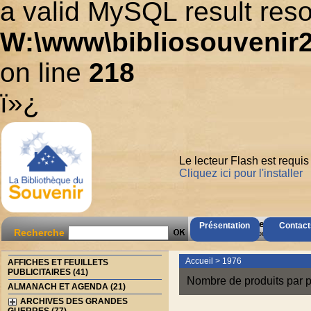
a valid MySQL result reso
W:\www\bibliosouvenir2
on line
218
ï»¿
Le lecteur Flash est requis
Cliquez ici pour l'installer
AccÃ¨s Client
Présentation
Contact
Recherche
Mot de passe oubliÃ© ?
Accueil
>
1976
AFFICHES ET FEUILLETS
PUBLICITAIRES (41)
Nombre de produits par p
ALMANACH ET AGENDA (21)
ARCHIVES DES GRANDES