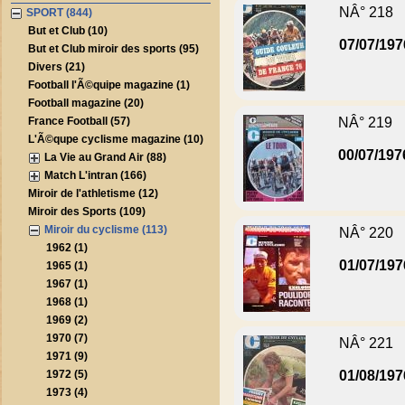
NÂ° 218
SPORT (844)
But et Club (10)
07/07/197
But et Club miroir des sports (95)
Divers (21)
Football l'Ã©quipe magazine (1)
Football magazine (20)
France Football (57)
NÂ° 219
L'Ã©qupe cyclisme magazine (10)
00/07/197
La Vie au Grand Air (88)
Match L'intran (166)
Miroir de l'athletisme (12)
Miroir des Sports (109)
Miroir du cyclisme (113)
NÂ° 220
1962 (1)
01/07/197
1965 (1)
1967 (1)
1968 (1)
1969 (2)
1970 (7)
NÂ° 221
1971 (9)
1972 (5)
01/08/197
1973 (4)