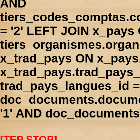
AND
tiers_codes_comptas.
= '2' LEFT JOIN x_pays
tiers_organismes.orga
x_trad_pays ON x_pays
x_trad_pays.trad_pays
trad_pays_langues_id 
doc_documents.docume
'1' AND doc_documents.
[TEP STOP]