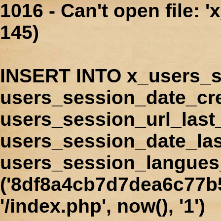
1016 - Can't open file: 
145)
INSERT INTO x_users_s
users_session_date_cr
users_session_url_last
users_session_date_las
users_session_langues
('8df8a4cb7d7dea6c77b5
'/index.php', now(), '1')