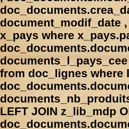
doc_documents.crea_d
document_modif_date , 
x_pays where x_pays.p
doc_documents.docume
documents_l_pays_cee ,
from doc_lignes where
doc_documents.docume
documents_nb_produi
LEFT JOIN z_lib_mdp 
doc_documents.docum