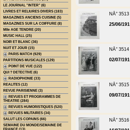
LE JOURNAL "INTER" (6)
LIVRES ET RELIURES DIVERS (183)
NÂ° 3513
MAGAZINES ANCIENS CUISINE (5)
MAGAZINES SUR LA COIFFURE (8)
25/06/19
Mlle AGE TENDRE (20)
MUSIC HALL (25)
NOIR ET BLANC (36)
NUIT ET JOUR (15)
NÂ° 3514
PARIS MATCH (929)
02/07/19
PARTITIONS MUSICALES (129)
POINT DE VUE (122)
QUI ? DETECTIVE (6)
RADIOPHONIE (33)
NÂ° 3515
REALITES (12)
REVUE PARISIENNE (3)
09/07/19
REVUES ET PROGRAMMES DE
THEATRE (284)
REVUES HUMORISTIQUES (520)
REVUES MILITAIRES (34)
SALUT LES COPAINS (66)
NÂ° 3516
SEMAINE DU MONDE/SEMAINE DE
FRANCE (13)