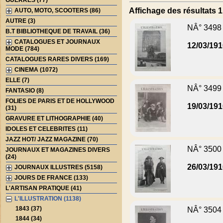
GUERRES (77)
Affichage des résultats 1 
AUTO, MOTO, SCOOTERS (86)
AUTRE (3)
NÂ° 3498
B.T BIBLIOTHEQUE DE TRAVAIL (36)
CATALOGUES ET JOURNAUX
12/03/19
MODE (784)
CATALOGUES RARES DIVERS (169)
CINEMA (1072)
ELLE (7)
NÂ° 3499
FANTASIO (8)
FOLIES DE PARIS ET DE HOLLYWOOD
19/03/19
(31)
GRAVURE ET LITHOGRAPHIE (40)
IDOLES ET CELEBRITES (11)
JAZZ HOT/ JAZZ MAGAZINE (70)
NÂ° 3500
JOURNAUX ET MAGAZINES DIVERS
(24)
26/03/19
JOURNAUX ILLUSTRES (5158)
JOURS DE FRANCE (133)
L'ARTISAN PRATIQUE (41)
L'ILLUSTRATION (1138)
1843 (37)
NÂ° 3504
1844 (34)