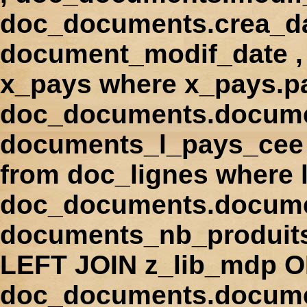
doc_documents.crea_d
document_modif_date , 
x_pays where x_pays.p
doc_documents.docume
documents_l_pays_cee ,
from doc_lignes where
doc_documents.docume
documents_nb_produi
LEFT JOIN z_lib_mdp 
doc_documents.docum