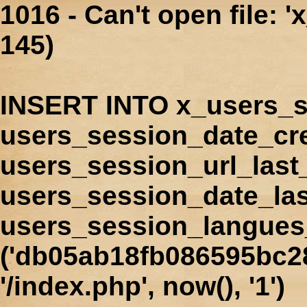
1016 - Can't open file: 
145)
INSERT INTO x_users_s
users_session_date_cr
users_session_url_last
users_session_date_las
users_session_langues
('db05ab18fb086595bc28
'/index.php', now(), '1')