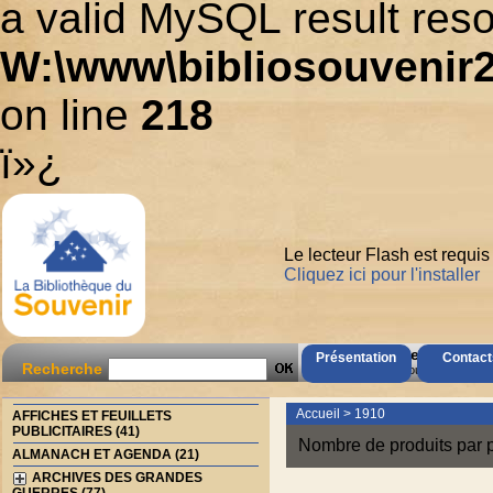
a valid MySQL result reso
W:\www\bibliosouvenir2
on line
218
ï»¿
Le lecteur Flash est requis
Cliquez ici pour l'installer
AccÃ¨s Client
Présentation
Contact
Recherche
Mot de passe oubliÃ© ?
Accueil
>
1910
AFFICHES ET FEUILLETS
PUBLICITAIRES (41)
Nombre de produits par 
ALMANACH ET AGENDA (21)
ARCHIVES DES GRANDES