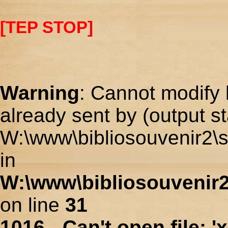
[TEP STOP]
Warning
: Cannot modify 
already sent by (output st
W:\www\bibliosouvenir2\s
in
W:\www\bibliosouvenir2
on line
31
1016 - Can't open file: 