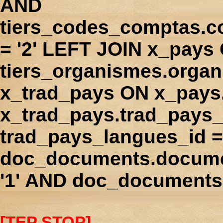
AND
tiers_codes_comptas.
= '2' LEFT JOIN x_pays
tiers_organismes.orga
x_trad_pays ON x_pays
x_trad_pays.trad_pays
trad_pays_langues_id 
doc_documents.docume
'1' AND doc_documents.
[TEP STOP]